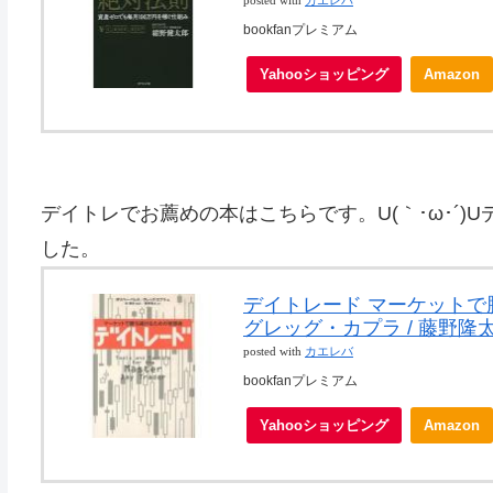
posted with
カエレバ
bookfanプレミアム
Yahooショッピング
Amazon
デイトレでお薦めの本はこちらです。U(｀･ω･´
した。
デイトレード マーケットで勝
グレッグ・カプラ / 藤野隆
posted with
カエレバ
bookfanプレミアム
Yahooショッピング
Amazon