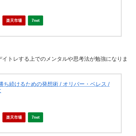
楽天市場
7net
)Uデイトレする上でのメンタルや思考法が勉強になりま
ち続けるための発想術 / オリバー・ベレス /
太
楽天市場
7net