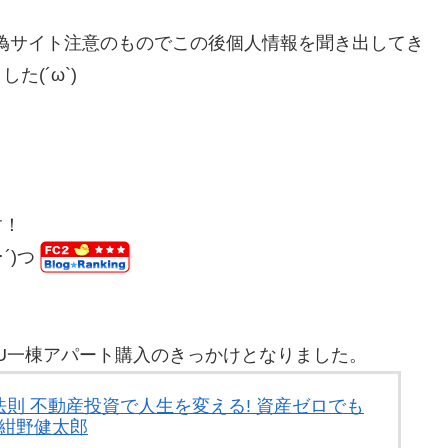
が偽サイト注意のものでこの後個人情報を聞き出してき
(´ω`)
す！
･´)つ
´)U一棟アパート購入のきっかけとなりました。
則 不動産投資で人生を変える! 資産ゼロでも
 紺野健太郎