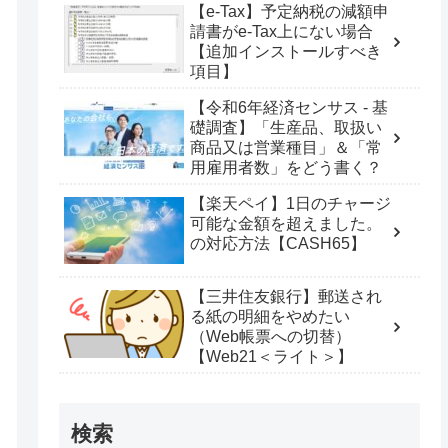
【e-Tax】予定納税の減額申
請書がe-Tax上にない場合
【追加インストールすべき
項目】
【令和6年経済センサス - 基
礎調査】「生産品、取扱い
商品又は営業種目」＆「常
用雇用者数」をどう書く？
【楽天ペイ】1日のチャージ
可能な金額を超えました。
の対応方法【CASH65】
【三井住友銀行】郵送され
る紙の明細をやめたい
（Web帳票への切替）
【Web21＜ライト＞】
検索