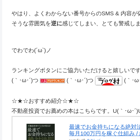
やはり、よくわからない番号からのSMS & 内容
そうな雰囲気を
逆に
感じてしまい、とても警戒しました
でわでわ(´ω`)ノ
ランキングボタンにご協力いただけると嬉しいで
(｀･ω･´)つ
(｀･ω･´)つ
(｀･ω
☆★☆おすすめ紹介☆★☆
不動産投資でお薦めの本はこちらです。U(｀･ω･
最速でお金持ちになる絶対法
毎月100万円を稼ぐ仕組み /