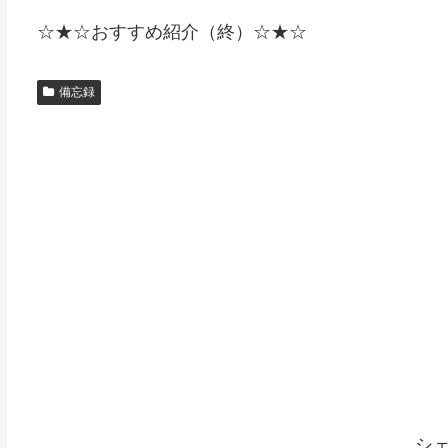
☆★☆おすすめ紹介（終）☆★☆
備忘録
シ