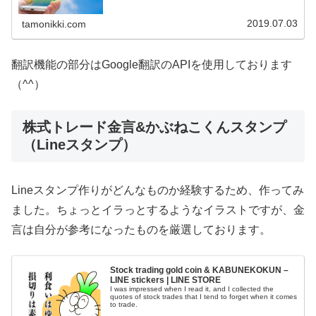
ります。 日本語 英語 中国語（簡体字） 中国語（繁体
字） 韓国語 フラ...
2019.07.03
tamonikki.com
翻訳機能の部分はGoogle翻訳のAPIを使用しております
（^^）
株式トレード金言&かぶねこくんスタンプ
（Lineスタンプ）
Lineスタンプ作りがどんなものか経験するため、作ってみ
ました。ちょっとイラっとするようなイラストですが、金
言は自分が参考になったものを厳選しております。
Stock trading gold coin & KABUNEKOKUN –
LINE stickers | LINE STORE
I was impressed when I read it, and I collected the
quotes of stock trades that I tend to forget when it comes
to trade.