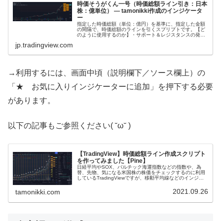
時価そうがくん一号（時価総額ライン引き：日本
株：億単位） — tamonikki作成のインジケータ
ー
指定した時価総額（単位：億円）を基準に、指定した金額
の間隔で、時価総額のラインを引くスプリプトです。【ど
のように使用するのか】・サポート＆レジスタンスの発見
→区切りの良い時価総額（１０００億円や一兆円等）は、
jp.tradingview.com
目指すべき株価にもなりますし、 ...
→利用するには、画面中頃（説明欄下／ソース欄上）の
「★ お気に入りインジケーターに追加」を押下する必要
があります。
以下の記事もご参照ください( ˘ω˘ )
【TradingView】時価総額ライン作成スクリプト
を作ってみました【Pine】
日経平均やSOX、バルチック海運指数などの指数や、為
替、先物、気になる米国株の株価をチェックするのに利用
しているTradingViewですが、移動平均線などのインジケ
ーターが自分でプログラミングできることを知り、早速作
ってみました(｀･ω･...
2021.09.26
tamonikki.com