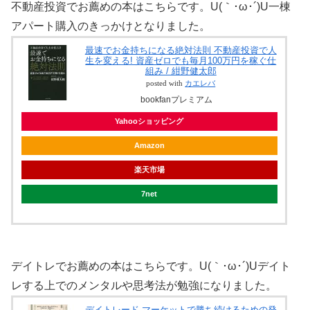
不動産投資でお薦めの本はこちらです。U(｀･ω･´)U一棟
アパート購入のきっかけとなりました。
最速でお金持ちになる絶対法則 不動産投資で人
生を変える! 資産ゼロでも毎月100万円を稼ぐ仕
組み / 紺野健太郎
posted with
カエレバ
bookfanプレミアム
Yahooショッピング
Amazon
楽天市場
7net
デイトレでお薦めの本はこちらです。U(｀･ω･´)Uデイト
レする上でのメンタルや思考法が勉強になりました。
デイトレード マーケットで勝ち続けるための発