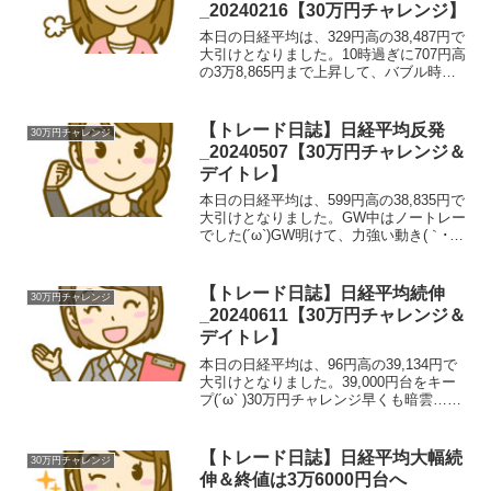
_20240216【30万円チャレンジ】
本日の日経平均は、329円高の38,487円で
大引けとなりました。10時過ぎに707円高
の3万8,865円まで上昇して、バブル時の
最高値（3万8,915円）まであと50円とい
うところまで上昇した場面がありました
(｀･ω･´)昨日現物を売却し...
【トレード日誌】日経平均反発
30万円チャレンジ
_20240507【30万円チャレンジ＆
デイトレ】
本日の日経平均は、599円高の38,835円で
大引けとなりました。GW中はノートレー
でした(´ω`)GW明けて、力強い動き(｀･
ω･´)30万円チャレンジ頼むよー(´ω`)デイ
トレ_トレードした銘柄銘柄注文種類in価
格枚数約定時間約定概算o...
【トレード日誌】日経平均続伸
30万円チャレンジ
_20240611【30万円チャレンジ＆
デイトレ】
本日の日経平均は、96円高の39,134円で
大引けとなりました。39,000円台をキー
プ(´ω` )30万円チャレンジ早くも暗雲…
(´ω`)デイトレ_トレードした銘柄ノートレ
気になるニュース（株式相場に関係無い
もの有）200円！(･｀ω･´...
【トレード日誌】日経平均大幅続
30万円チャレンジ
伸＆終値は3万6000円台へ