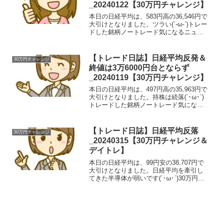
_20240122【30万円チャレンジ】
本日の日経平均は、583円高の36,546円で
大引けとなりました。ツラい(´-ω-`)トレー
ドした銘柄ノートレード気になるニュー
ス（株式相場に関係無いもの有）もう大
丈夫？(´･ω･`)さいごに一週間頑張りまし
ょう！(｀･ω･´)
【トレード日誌】日経平均反発＆
30万円チャレンジ
終値は3万6000円台とならず
_20240119【30万円チャレンジ】
本日の日経平均は、497円高の35,963円で
大引けとなりました。持株は続落(´･ω･`)
トレードした銘柄ノートレード気になる
ニュース（株式相場に関係無いもの有）
額が国が投資してくれる以上の額で、す
ごい！(｀･ω･´)さいごに一週間お疲れ様...
【トレード日誌】日経平均反落
30万円チャレンジ
_20240315【30万円チャレンジ＆
デイトレ】
本日の日経平均は、99円安の38,707円で
大引けとなりました。日経平均を牽引し
てきた半導体が弱いです(´･ω･`)30万円チ
ャレンジちょっと下げ過ぎかな！(｀･ω･
´)デイトレ_トレードした銘柄銘柄注文種
類in価格枚数約定時間約定概算ou...