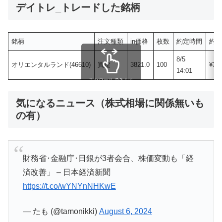
デイトレ_トレードした銘柄
銘柄
注文種類
in価格
枚数
約定時間
約
8/5
オリエンタルランド(46610)
買建
3821.0
100
¥38
14:01
スクロールできます
気になるニュース（株式相場に関係無いも
の有）
財務省･金融庁･日銀が3者会合、株価変動も「経
済改善」 – 日本経済新聞
https://t.co/wYNYnNHKwE
— たも (@tamonikki)
August 6, 2024