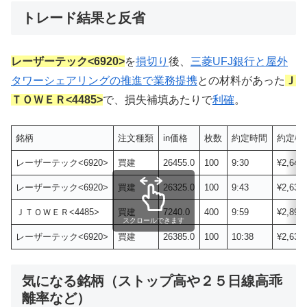
トレード結果と反省
レーザーテック<6920>
を
損切り
後、
三菱UFJ銀行と屋外
タワーシェアリングの推進で業務提携
との材料があった
Ｊ
ＴＯＷＥＲ<4485>
で、損失補填あたりで
利確
。
銘柄
注文種類
in価格
枚数
約定時間
約定概
レーザーテック<6920>
買建
26455.0
100
9:30
¥2,645
レーザーテック<6920>
買建
26325.0
100
9:43
¥2,632
ＪＴＯＷＥＲ<4485>
買建
7240.0
400
9:59
¥2,896
スクロールできます
レーザーテック<6920>
買建
26385.0
100
10:38
¥2,638
気になる銘柄（ストップ高や２５日線高乖
離率など）