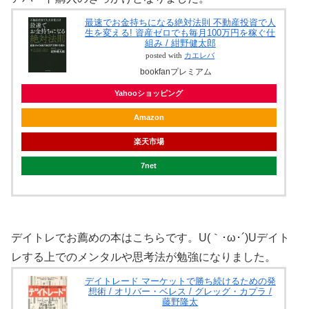
最速でお金持ちになる絶対法則 不動産投資で人
生を変える! 資産ゼロでも毎月100万円を稼ぐ仕
組み / 紺野健太郎
posted with
カエレバ
bookfanプレミアム
Yahooショッピング
Amazon
楽天市場
7net
デイトレでお薦めの本はこちらです。U(｀･ω･´)Uデイト
レする上でのメンタルや思考法が勉強になりました。
デイトレード マーケットで勝ち続けるための発
想術 / オリバー・ベレス / グレッグ・カプラ /
藤野隆太