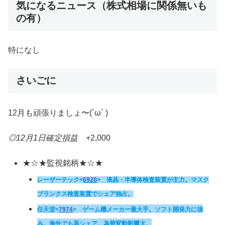
気になるニュース（株式相場に関係無いも
の有）
特になし
さいごに
12月も頑張りましょ〜(´ω` )
◎12月1日確定損益
+2,000
★☆★監視銘柄★☆★
レーザーテック<
6920
> 液晶・半導体検査装置が主力。マスク
ブランクス検査装置でシェア独占。
任天堂<
7974
>
ゲーム機メーカー最大手。ソフト開発力に強
み。海外でも高シェア。為替変動影響大。