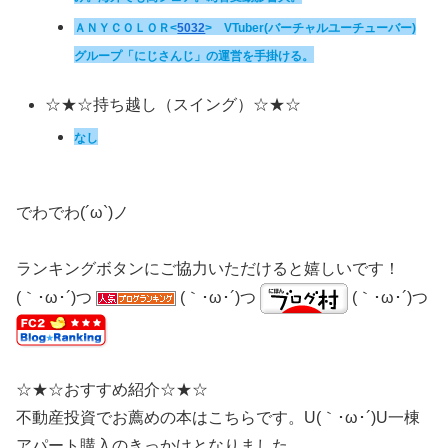
ＡＮＹＣＯＬＯＲ
<
5032
>
VTuber(バーチャルユーチューバー)
グループ「にじさんじ」の運営を手掛ける。
☆★☆持ち越し（スイング）☆★☆
なし
でわでわ(´ω`)ノ
ランキングボタンにご協力いただけると嬉しいです！
(｀･ω･´)つ
(｀･ω･´)つ
(｀･ω･´)つ
☆★☆おすすめ紹介☆★☆
不動産投資でお薦めの本はこちらです。U(｀･ω･´)U一棟
アパート購入のきっかけとなりました。