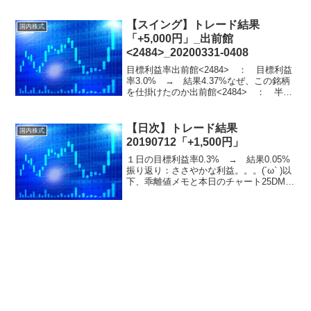
離値D乖離値E乖離値F乖離値
G06/03(月)...
【スイング】トレード結果
国内株式
「+5,000円」_出前館
<2484>_20200331-0408
目標利益率出前館<2484> ： 目標利益
率3.0% → 結果4.37%なぜ、この銘柄
を仕掛けたのか出前館<2484> ： 半年
前の株価と比較し割安で、移動平均線を
上回ったため。勝因、敗因は何なのか出
前館<2484> ： PTSでの購入は早...
【日次】トレード結果
国内株式
20190712「+1,500円」
１日の目標利益率0.3% → 結果0.05%
振り返り：ささやかな利益。。。(´ω` )以
下、乖離値メモと本日のチャート25DMA
乖離値A乖離値B乖離値C乖離値D乖離値E
乖離値F乖離値
G06/12(水)+30_09:00_769,300+35...