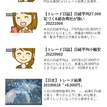
円台を維持(´ω`)トレード結果と反省外出
予定だったので、スマホでトレード。見
る画面が少ないと逆に落ち着いていられ
る感じもした。銘柄注文種類in価格枚数...
【トレード日誌】日経平均27,000
国内株式
近づく&総合商社が強い
_20221004
本日の日経平均は、776円高の26,992円で
大引けとなりました。伊藤忠<8001>が業
績・配当予想の上方修正を発表している
こともあり、商社系が強かったです。ト
レード結果と反省Ｕｎｉｐｏｓ<6550>、
同値撤退の逆指値に抵触し撤退。ＡＮＹ
【トレード日誌】日経平均小幅安
国内株式
Ｃ...
_20220902
本日の日経平均は、10円安の27,650円で
大引けとなりました。来週も29,000円台
とまではいきませんが、SQ過ぎるまでは
27500〜28,000円付近で耐えていて欲しい
ものです(´ω`)トレード結果と反省ダブ
ル・スコープ<6619>、増...
【日次】トレード結果
国内株式
20190618「+6,000円」
１日の目標利益率0.3% → 結果0.2%振
り返り：寄りから上下に激しめな動き。
上昇トレンドになってから参加すること
ができた。以下、乖離値メモと本日のチ
ャート25DMA乖離値A乖離値B乖離値C乖