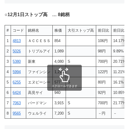
○
12月1日ストップ高 … 8銘柄
#
コード
銘柄名
株価
大引ストップ高
前日比
前日比(%
1
4813
ＡＣＣＥＳＳ
854
106円
14.17%
2
5026
トリプルアイ
1,089
98円
9.89%
3
5380
新東
4,080
S
700円
20.71%
4
5994
ファインシン
1,210
122円
11.21%
5
6255
エヌピーシー
577
S
80円
16.1%
スクロールできます
6
6424
高見サイ
940
92円
10.85%
7
7063
バードマン
3,915
S
700円
21.77%
8
9565
ウェルライ
7,200
S
－円
－