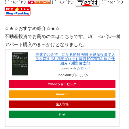
(｀･ω･´)つ
(｀･ω･´)つ
(｀･ω･´)つ
☆★☆おすすめ紹介☆★☆
不動産投資でお薦めの本はこちらです。U(｀･ω･´)U一棟
アパート購入のきっかけとなりました。
最速でお金持ちになる絶対法則 不動産投資で人
生を変える! 資産ゼロでも毎月100万円を稼ぐ仕
組み / 紺野健太郎
posted with
カエレバ
bookfanプレミアム
Yahooショッピング
Amazon
楽天市場
7net