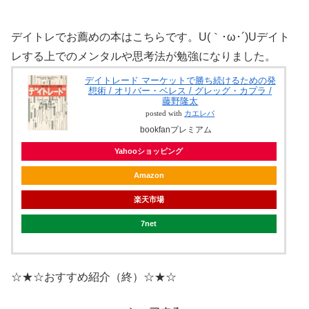
デイトレでお薦めの本はこちらです。U(｀･ω･´)Uデイト
レする上でのメンタルや思考法が勉強になりました。
デイトレード マーケットで勝ち続けるための発
想術 / オリバー・ベレス / グレッグ・カプラ /
藤野隆太
posted with
カエレバ
bookfanプレミアム
Yahooショッピング
Amazon
楽天市場
7net
☆★☆おすすめ紹介（終）☆★☆