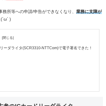
事務所等への申請/申告ができなくなり、
業務に支障が
` )
次
Cカードリーダライタ(SCR3310-NTTCom)で電子署名できた！