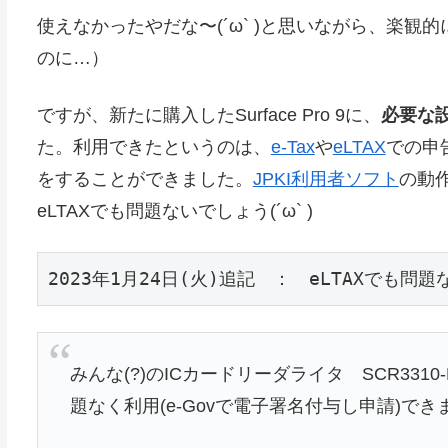
使えなかったやだな〜(´ω` )と思いながら、楽観的にS
のに…）
ですが、新たに購入したSurface Pro 9に、
必要な
た。利用できたというのは、
e-Tax
や
eLTAX
での申
をすることができました。
JPKI利用者ソフト
の動作
eLTAXでも問題ないでしょう(´ω` )
2023年1月24日(火)追記　：　eLTAXでも
みんな(?)のICカードリーダライタ SCR3310-NTT
題なく利用(e-Govで電子署名付与し申請)できまし