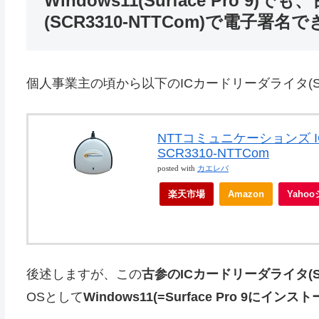
Windows11(Surface Pro 
(SCR3310-NTTCom)で電子署名
個人事業主の頃から以下のICカードリーダライタ(SCR
NTTコミュニケーションズ I
SCR3310-NTTCom
posted with
カエレバ
楽天市場
Amazon
Yaho
後述しますが、この
古参のICカードリーダライタ(SCR
OSとして
Windows11(=Surface Pro 9にイ