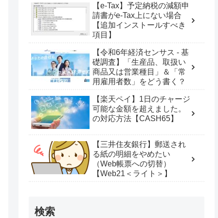
【e-Tax】予定納税の減額申
請書がe-Tax上にない場合
【追加インストールすべき
項目】
【令和6年経済センサス - 基
礎調査】「生産品、取扱い
商品又は営業種目」＆「常
用雇用者数」をどう書く？
【楽天ペイ】1日のチャージ
可能な金額を超えました。
の対応方法【CASH65】
【三井住友銀行】郵送され
る紙の明細をやめたい
（Web帳票への切替）
【Web21＜ライト＞】
検索