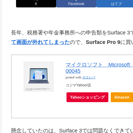
X
Facebook
はてブ
長年、税務署や年金事務所への申告類をSurface 
て画面が外れてしまった
ので、
Surface Pro 9
に買い
マイクロソフト Microsoft 
00045
posted with
カエレバ
コジマYahoo!店
Yahooショッピング
Amazon
懸念していたのは、Surface 3では問題なくできて