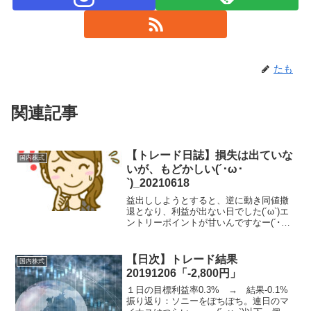
たも
関連記事
【トレード日誌】損失は出ていな
国内株式
いが、もどかしい(´･ω･
`)_20210618
益出ししようとすると、逆に動き同値撤
退となり、利益が出ない日でした(´ω`)エ
ントリーポイントが甘いんですなー(´･ω･
`)トレード結果と反省 ●6月18日東京エ
レクトロン<8035>9:04に空売りエントリ
ーを試みるも指値約定せず。ここで...
【日次】トレード結果
国内株式
20191206「-2,800円」
１日の目標利益率0.3% → 結果-0.1%
振り返り：ソニーをぽちぽち。連日のマ