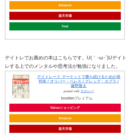
Amazon
楽天市場
7net
デイトレでお薦めの本はこちらです。U(｀･ω･´)Uデイト
レする上でのメンタルや思考法が勉強になりました。
デイトレード マーケットで勝ち続けるための発
想術 / オリバー・ベレス / グレッグ・カプラ /
藤野隆太
posted with
カエレバ
bookfanプレミアム
Yahooショッピング
Amazon
楽天市場