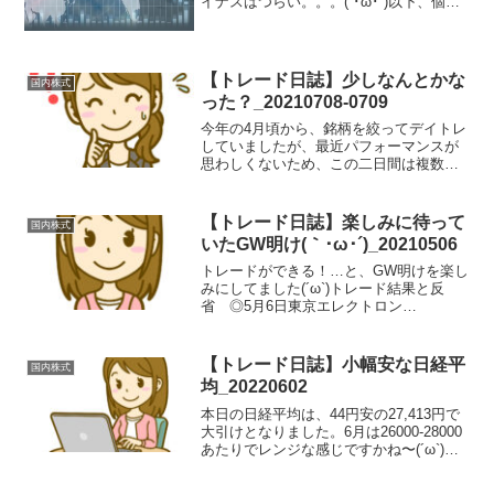
イナスはつらい。。。(´･ω･`)以下、個人
的メモ。銘柄参考乖離値参考乖離値
（高）売建可能数量（楽天）所感ソフト
バンクG<9984>2040208,600 - ...
【トレード日誌】少しなんとかな
国内株式
った？_20210708-0709
今年の4月頃から、銘柄を絞ってデイトレ
していましたが、最近パフォーマンスが
思わしくないため、この二日間は複数銘
柄を監視してデイトレしてみました( ｰ̀ωｰ́
)結局、いつもの東京エレクトロン<8035>
にプラスしてレーザーテック<6920>...
【トレード日誌】楽しみに待って
国内株式
いたGW明け(｀･ω･´)_20210506
トレードができる！…と、GW明けを楽し
みにしてました(´ω`)トレード結果と反
省 ◎5月6日東京エレクトロン
<8035>GDスタートで、続落部分は静観
し、反発の買いエントリーをポチるも約
定せず。。その後、下落に転じたところ
【トレード日誌】小幅安な日経平
国内株式
で9:14に空売り...
均_20220602
本日の日経平均は、44円安の27,413円で
大引けとなりました。6月は26000-28000
あたりでレンジな感じですかね〜(´ω`)ト
レード結果と反省 レーザーテック
<6920> 9:07のエントリーは仮で設定した