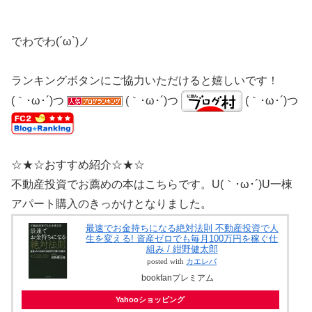
でわでわ(´ω`)ノ
ランキングボタンにご協力いただけると嬉しいです！
(｀･ω･´)つ
(｀･ω･´)つ
(｀･ω･´)つ
☆★☆おすすめ紹介☆★☆
不動産投資でお薦めの本はこちらです。U(｀･ω･´)U一棟
アパート購入のきっかけとなりました。
最速でお金持ちになる絶対法則 不動産投資で人
生を変える! 資産ゼロでも毎月100万円を稼ぐ仕
組み / 紺野健太郎
posted with
カエレバ
bookfanプレミアム
Yahooショッピング