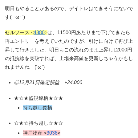
明日もやることがあるので、デイトレはできそうにないで
す(´･ω･`)
セルソース <
4880
>
は、11500円あたりまで下げてきたら
再エントリーを考えていたのですが、引けに向けて再び上
昇して行きました。明日もこの流れのまま上昇し12000円
の抵抗線を突破すれば、上場来高値を更新しちゃうかもし
れませんね！(´ω`)
◎12月21日確定損益 +24,000
★☆★監視銘柄★☆★
持ち越し銘柄
☆★☆持ち越し☆★☆
神戸物産 <
3038
>