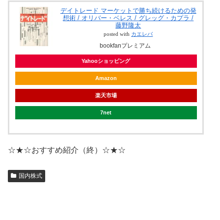
デイトレード マーケットで勝ち続けるための発
想術 / オリバー・ベレス / グレッグ・カプラ /
藤野隆太
posted with
カエレバ
bookfanプレミアム
Yahooショッピング
Amazon
楽天市場
7net
☆★☆おすすめ紹介（終）☆★☆
国内株式