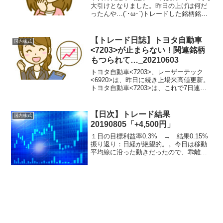
大引けとなりました。昨日の上げは何だ
ったんや…(´･ω･`)トレードした銘柄銘柄
注文種類in価格枚数約定時間約定概算out
価格約定時間利益率第一生命ＨＬＤＧＳ /
8750買建3207.0100...
【トレード日誌】トヨタ自動車
国内株式
<7203>が止まらない！関連銘柄
もつられて…_20210603
トヨタ自動車<7203>、レーザーテック
<6920>は、昨日に続き上場来高値更新。
トヨタ自動車<7203>は、これで7日連続
上場来高値更新です！すごい！！(`•ω•´)
関連で、トヨタ系総合商社の豊田通
商 <8015>も上場来高値更新で、昨日...
【日次】トレード結果
国内株式
20190805「+4,500円」
１日の目標利益率0.3% → 結果0.15%
振り返り：日経が絶望的。。今日は移動
平均線に沿った動きだったので、乖離値
によるトレードがやり易かったと思う
が、そんなにトレードできず。以下、乖
離値メモと本日のチャート25DMA乖離値
A乖離値B乖離...