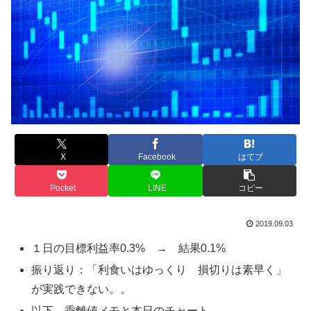
X
Facebook
はてブ
Pocket
LINE
コピー
2019.09.03
１日の目標利益率0.3% → 結果0.1%
振り返り：「利食いはゆっくり 損切りは素早く」
が実践できない。。
以下、乖離値メモと本日のチャート