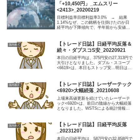
「+10,450円」_エムスリー
<2413>_20200219
目標利益率目標利益率3.0% → 結果
1.14%なぜ、この銘柄を仕掛けたのか日
経平均が下降傾向で、半年前から安値更
新が無く、3営前から前日の安値を連続で
割り込んでおり、移動平均線を割り込ん
だため。2413購入前_20200218勝因、敗
【トレード日誌】日経平均反落＆
国内株式
因は...
続々・ダブスコS安_20220921
本日の日経平均は、375円安の27,313円で
大引けとなりました。ダブル・スコープ
<6619>は、本日もストップ安…明日は値
幅制限４倍になります。下限は1円。。流
石に、この値をつけることはなさそうで
すが。。トレード結果と反省レーザーテ
【トレード日誌】レーザーテック
国内株式
ック<...
<6920>大幅続落_20210608
上場来高値更新を続けていたレーザーテ
ック<6920>は、前日の陰線から大幅続落
となりました。WSTSによる統計情報も
発表され、2021-2022年と世界半導体市場
の規模は拡大されるとのことでしたの
で、レーザーテック<6920>も一旦調整で
【トレード日誌】日経平均反落
国内株式
し...
_20231207
本日の日経平均は、587円安の32,858円で