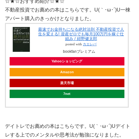
☆★☆おすすめ紹介☆★☆
不動産投資でお薦めの本はこちらです。U(｀･ω･´)U一棟
アパート購入のきっかけとなりました。
最速でお金持ちになる絶対法則 不動産投資で人
生を変える! 資産ゼロでも毎月100万円を稼ぐ仕
組み / 紺野健太郎
posted with
カエレバ
bookfanプレミアム
Yahooショッピング
Amazon
楽天市場
7net
デイトレでお薦めの本はこちらです。U(｀･ω･´)Uデイト
レする上でのメンタルや思考法が勉強になりました。