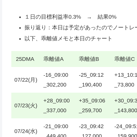
１日の目標利益率0.3% → 結果0%
振り返り：本日は予定があったのでノートレードで
以下、乖離値メモと本日のチャート
25DMA
乖離値A
乖離値B
乖離値C
-16_09:00
-25_09:12
+13_10:
07/22(月)
_302,200
_190,400
_73,800
+28_09:00
+35_09:06
+30_09:
07/23(火)
_337,000
_259,700
_143,80
-21_09:00
-23_09:42
-24_09:5
07/24(水)
_449,400
_127,000
_159,90