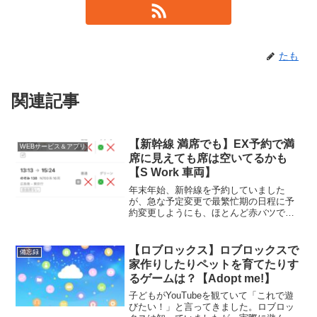
たも
関連記事
【新幹線 満席でも】EX予約で満
WEBサービス＆アプリ
席に見えても席は空いてるかも
【S Work 車両】
年末年始、新幹線を予約していました
が、急な予定変更で最繁忙期の日程に予
約変更しようにも、ほとんど赤バツで、
満席状態…(´･ω･`)ダメもとで、選択して
みると…「EX 予約 S Work シート」なる
ものは空いている様子。2021年10月か
【ロブロックス】ロブロックスで
備忘録
ら...
家作りしたりペットを育てたりす
るゲームは？【Adopt me!】
子どもがYouTubeを観ていて「これで遊
びたい！」と言ってきました。ロブロッ