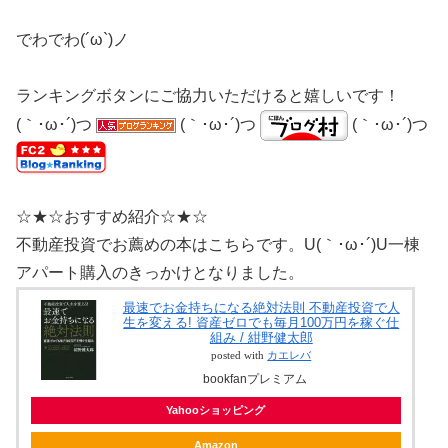
でわでわ(´ω`)ノ
ランキングボタンにご協力いただけると嬉しいです！
(｀･ω･´)つ
(｀･ω･´)つ
(｀･ω･´)つ
☆★☆おすすめ紹介☆★☆
不動産投資でお薦めの本はこちらです。U(｀･ω･´)U一棟
アパート購入のきっかけとなりました。
最速でお金持ちになる絶対法則 不動産投資で人
生を変える! 資産ゼロでも毎月100万円を稼ぐ仕
組み / 紺野健太郎
posted with
カエレバ
bookfanプレミアム
Yahooショッピング
Amazon