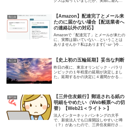
クスは知っていましたが、実際に遊んだ
ことはありませんでした。今回は、ロブ
ロックスのことほぼ０知識で対象のゲー
ムを探した備忘録です(´ω` )ヒントの動画
【Amazon】配達完了とメール来
備忘録
はあるが、...
たのに届かない場合【配送業者へ
の連絡以外の対応】
Amazonで「配達完了」とメールが来たの
に、実際は届いていない…ということは
ありませんか？私はあります(´･ω･`)今回
はその時の備忘録です(´ω`)【安心してく
ださい】仮に商品が置引きされていても
「代品の再送」または「返金」されます
【史上初の五輪延期】妥当な判断
備忘録
Am...
昨日の夜に、東京オリンピック・パラリ
ンピックの１年程度の延期が決定しまし
た。延期するかの決定に４週間かかると
言ってた矢先の発表なので、やはり急な
印象です。本日、DMで「中小企業の皆様
へ 大会に向けた準備を始めましょう」
と法人宛にきましたが、...
【三井住友銀行】郵送される紙の
備忘録
明細をやめたい（Web帳票への切
替）【Web21＜ライト＞】
法人インターネットバンキングの大手
で、新規法人でも口座開設しやすいと噂
（？）があったので、三井住友銀行さん
で法人用の口座を開設させて頂き、7年近