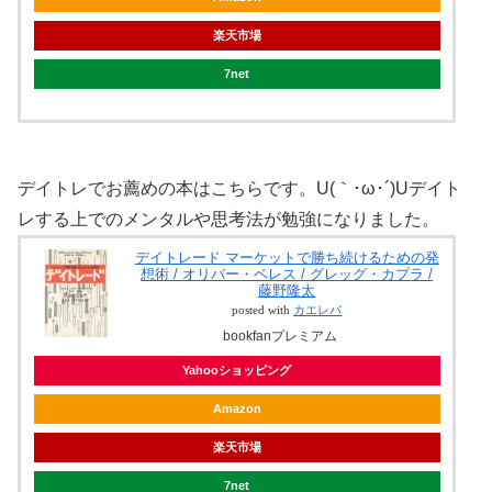
楽天市場
7net
デイトレでお薦めの本はこちらです。U(｀･ω･´)Uデイト
レする上でのメンタルや思考法が勉強になりました。
デイトレード マーケットで勝ち続けるための発
想術 / オリバー・ベレス / グレッグ・カプラ /
藤野隆太
posted with
カエレバ
bookfanプレミアム
Yahooショッピング
Amazon
楽天市場
7net