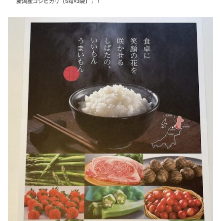
「
新潟産コシヒカリ（5㎏×3袋）
」！