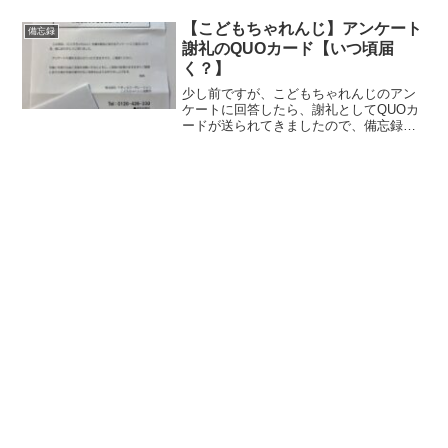
くお世話になっております(´ω` )毎月、振
込明細が郵送されてきており、こんだけ
【こどもちゃれんじ】アンケート
備忘録
長い間利用して今...
謝礼のQUOカード【いつ頃届
く？】
少し前ですが、こどもちゃれんじのアン
ケートに回答したら、謝礼としてQUOカ
ードが送られてきましたので、備忘録と
して残しておこうと思います(´ω` )対象の
アンケートこどもちゃれんじ先輩体験談
に関するアンケート＜回答期限：2023年
12月11...