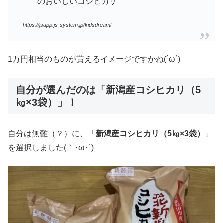
のおいしいコシヒカリ
https://jsapp.js-system.jp/kidsdream/
1万円相当のものが貰えるイメージですかね(´ω`)
自分が選んだのは「新潟産コシヒカリ（5
㎏×3袋）」！
自分は無難（？）に、「
新潟産コシヒカリ（5㎏×3袋）
」
を選択しました(｀･ω･´)