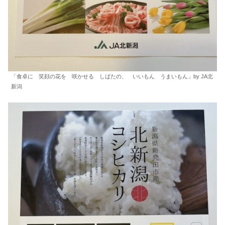
「食卓に 笑顔の花を 咲かせる しばたの、 いいもん うまいもん」by JA北
新潟