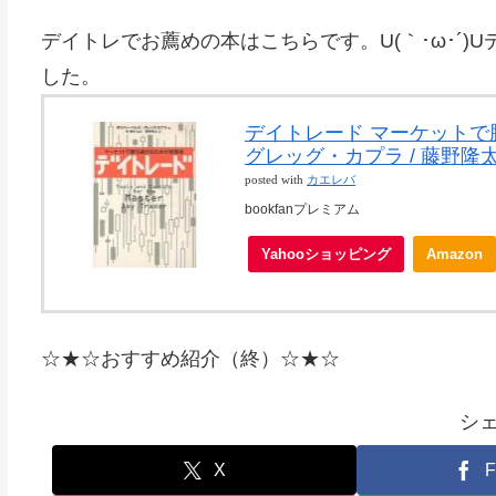
デイトレでお薦めの本はこちらです。U(｀･ω･´
した。
デイトレード マーケットで勝
グレッグ・カプラ / 藤野隆
posted with
カエレバ
bookfanプレミアム
Yahooショッピング
Amazon
☆★☆おすすめ紹介（終）☆★☆
シ
X
F