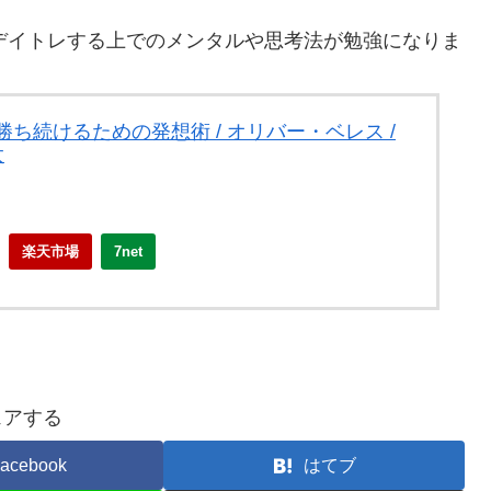
)Uデイトレする上でのメンタルや思考法が勉強になりま
ち続けるための発想術 / オリバー・ベレス /
太
楽天市場
7net
ェアする
acebook
はてブ