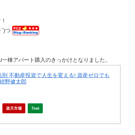
す！
･´)つ
´)U一棟アパート購入のきっかけとなりました。
則 不動産投資で人生を変える! 資産ゼロでも
 紺野健太郎
楽天市場
7net