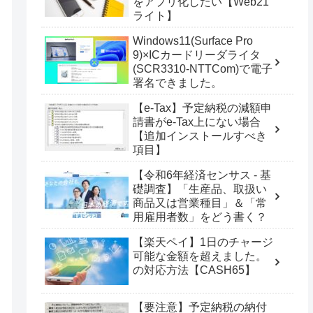
をアプリ化したい【Web21
ライト】
Windows11(Surface Pro
9)×ICカードリーダライタ
(SCR3310-NTTCom)で電子
署名できました。
【e-Tax】予定納税の減額申
請書がe-Tax上にない場合
【追加インストールすべき
項目】
【令和6年経済センサス - 基
礎調査】「生産品、取扱い
商品又は営業種目」＆「常
用雇用者数」をどう書く？
【楽天ペイ】1日のチャージ
可能な金額を超えました。
の対応方法【CASH65】
【要注意】予定納税の納付