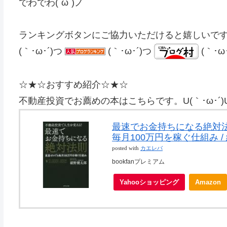
でわでわ(´ω`)ノ
ランキングボタンにご協力いただけると嬉しいで
(｀･ω･´)つ
(｀･ω･´)つ
(｀･ω
☆★☆おすすめ紹介☆★☆
不動産投資でお薦めの本はこちらです。U(｀･ω･
最速でお金持ちになる絶対法
毎月100万円を稼ぐ仕組み /
posted with
カエレバ
bookfanプレミアム
Yahooショッピング
Amazon