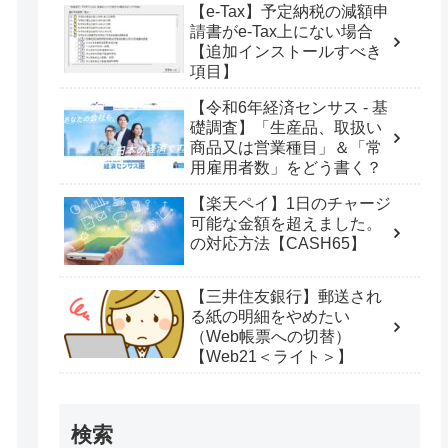
【e-Tax】予定納税の減額申
請書がe-Tax上にない場合
【追加インストールすべき
項目】
【令和6年経済センサス - 基
礎調査】「生産品、取扱い
商品又は営業種目」＆「常
用雇用者数」をどう書く？
【楽天ペイ】1日のチャージ
可能な金額を超えました。
の対応方法【CASH65】
【三井住友銀行】郵送され
る紙の明細をやめたい
（Web帳票への切替）
【Web21＜ライト＞】
検索