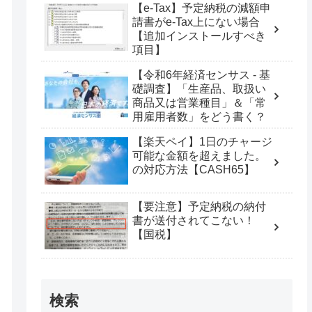
【e-Tax】予定納税の減額申
請書がe-Tax上にない場合
【追加インストールすべき
項目】
【令和6年経済センサス - 基
礎調査】「生産品、取扱い
商品又は営業種目」＆「常
用雇用者数」をどう書く？
【楽天ペイ】1日のチャージ
可能な金額を超えました。
の対応方法【CASH65】
【要注意】予定納税の納付
書が送付されてこない！
【国税】
検索