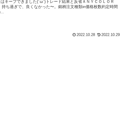
0円台はキープできました(´ω`)トレード結果と反省ＡＮＹＣＯＬＯＲ
>は、持ち過ぎで、良くなかった〜。銘柄注文種類in価格枚数約定時間
..
2022.10.28
2022.10.29