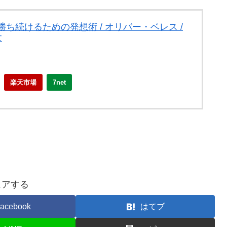
ち続けるための発想術 / オリバー・ベレス /
太
楽天市場
7net
ェアする
acebook
はてブ