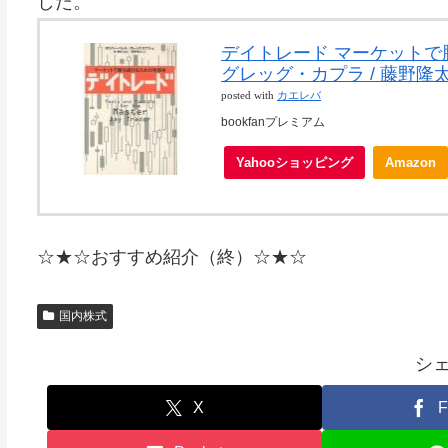
した。
デイトレード マーケットで勝
グレッグ・カプラ / 藤野隆
posted with
カエレバ
bookfanプレミアム
Yahooショッピング
Amazon
☆★☆おすすめ紹介（終）☆★☆
国内株式
シ
X
F