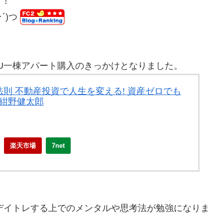
す！
･´)つ
´)U一棟アパート購入のきっかけとなりました。
則 不動産投資で人生を変える! 資産ゼロでも
 紺野健太郎
楽天市場
7net
)Uデイトレする上でのメンタルや思考法が勉強になりま