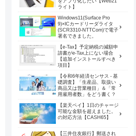
をアプリ化したい【Web21
ライト】
Windows11(Surface Pro
9)×ICカードリーダライタ
(SCR3310-NTTCom)で電子
署名できました。
【e-Tax】予定納税の減額申
請書がe-Tax上にない場合
【追加インストールすべき
項目】
【令和6年経済センサス - 基
礎調査】「生産品、取扱い
商品又は営業種目」＆「常
用雇用者数」をどう書く？
【楽天ペイ】1日のチャージ
可能な金額を超えました。
の対応方法【CASH65】
【三井住友銀行】郵送され