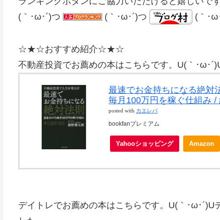
ランキングボタンにご協力いただけると嬉しいで
(｀･ω･´)つ
(｀･ω･´)つ
(｀･ω
☆★☆おすすめ紹介☆★☆
不動産投資でお薦めの本はこちらです。U(｀･ω･
最速でお金持ちになる絶対法
毎月100万円を稼ぐ仕組み /
posted with
カエレバ
bookfanプレミアム
Yahooショッピング
Amazon
デイトレでお薦めの本はこちらです。U(｀･ω･´