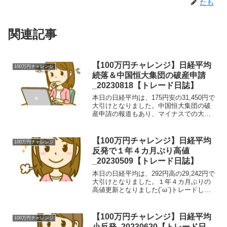
たも
関連記事
【100万円チャレンジ】日経平均
100万円チャレンジ
続落＆中国恒大集団の破産申請
_20230818【トレード日誌】
本日の日経平均は、175円安の31,450円で
大引けとなりました。中国恒大集団の破
産申請の報道もあり、マイナスでの大引
けとなりました(´･ω･`)トレードした銘柄
銘柄注文種類in価格枚数約定時間約定概
算out価格約定時間利益率アドバンテス
【100万円チャレンジ】日経平均
100万円チャレンジ
ト...
反発で１年４カ月ぶり高値
_20230509【トレード日誌】
本日の日経平均は、292円高の29,242円で
大引けとなりました。１年４カ月ぶりの
高値更新となりました(´ω`)トレードした
銘柄銘柄注文種類in価格枚数約定時間約
定概算out価格約定時間利益率カバー5253
買建1720.010009:13¥...
【100万円チャレンジ】日経平均
100万円チャレンジ
小反発_20230620【トレード日