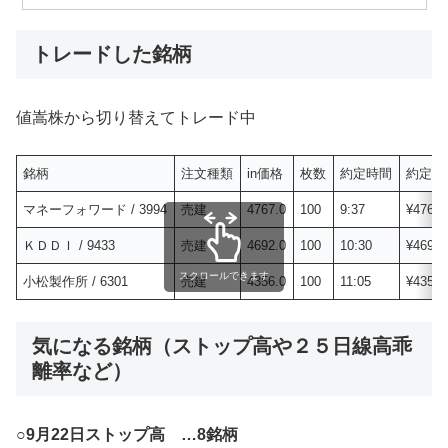
トレードした銘柄
値嵩株から切り替えてトレード中
銘柄
注文種類
in価格
枚数
約定時間
約定概
マネーフォワード / 3994
売建
4767.0
100
9:37
¥476,7
ＫＤＤＩ / 9433
売建
4692.0
100
10:30
¥469,2
スクロールできます
小松製作所 / 6301
売建
4356.0
100
11:05
¥435,6
気になる銘柄（ストップ高や２５日線高乖
離率など）
○
9月22日ストップ高 …8銘柄