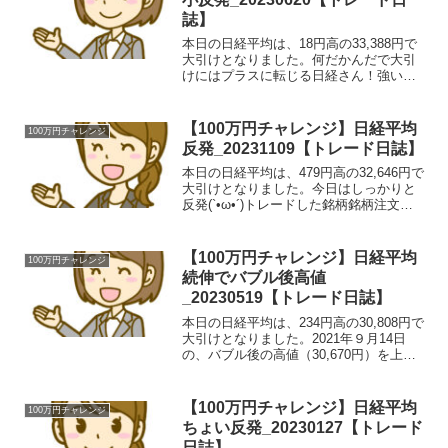
誌】
本日の日経平均は、18円高の33,388円で
大引けとなりました。何だかんだで大引
けにはプラスに転じる日経さん！強い…
(•`ω•´)トレードした銘柄銘柄注文種類in価
格枚数約定時間約定概算out価格約定時間
利益率ＪＴＯＷＥＲ / 4485買建...
【100万円チャレンジ】日経平均
100万円チャレンジ
反発_20231109【トレード日誌】
本日の日経平均は、479円高の32,646円で
大引けとなりました。今日はしっかりと
反発(`•ω•´)トレードした銘柄銘柄注文種
類in価格枚数約定時間約定概算out価格約
定時間利益率コスモエネルギーＨＬＤＧ
Ｓ / 5021買建5505.010...
【100万円チャレンジ】日経平均
100万円チャレンジ
続伸でバブル後高値
_20230519【トレード日誌】
本日の日経平均は、234円高の30,808円で
大引けとなりました。2021年９月14日
の、バブル後の高値（30,670円）を上回
りました！(•`ω•´)トレードした銘柄銘柄
注文種類in価格枚数約定時間約定概算out
価格約定時間利益率シダー2...
【100万円チャレンジ】日経平均
100万円チャレンジ
ちょい反発_20230127【トレード
日誌】