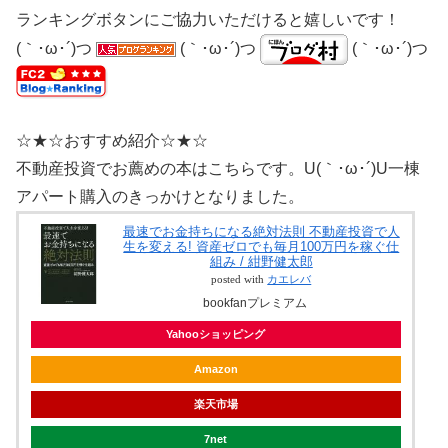
ランキングボタンにご協力いただけると嬉しいです！
(｀･ω･´)つ
(｀･ω･´)つ
(｀･ω･´)つ
☆★☆おすすめ紹介☆★☆
不動産投資でお薦めの本はこちらです。U(｀･ω･´)U一棟
アパート購入のきっかけとなりました。
最速でお金持ちになる絶対法則 不動産投資で人
生を変える! 資産ゼロでも毎月100万円を稼ぐ仕
組み / 紺野健太郎
posted with
カエレバ
bookfanプレミアム
Yahooショッピング
Amazon
楽天市場
7net