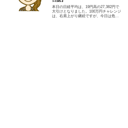
本日の日経平均は、19円高の27,382円で
大引けとなりました。100万円チャレンジ
は、右肩上がり継続ですが、今日は危な
かった…(´･ω･`)トレード結果（ルール違
反をしてしまった場合は反省）11:00エン
トリーのｐｌｕｓｚｅｒｏで、損切り...