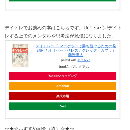
デイトレでお薦めの本はこちらです。U(｀･ω･´)Uデイト
レする上でのメンタルや思考法が勉強になりました。
デイトレード マーケットで勝ち続けるための発
想術 / オリバー・ベレス / グレッグ・カプラ /
藤野隆太
posted with
カエレバ
bookfanプレミアム
Yahooショッピング
Amazon
楽天市場
7net
☆★☆おすすめ紹介（終）☆★☆