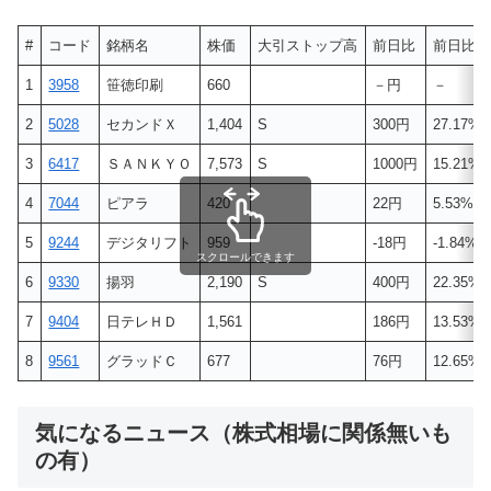
#
コード
銘柄名
株価
大引ストップ高
前日比
前日比(%
1
3958
笹徳印刷
660
－円
－
2
5028
セカンドＸ
1,404
S
300円
27.17%
3
6417
ＳＡＮＫＹＯ
7,573
S
1000円
15.21%
4
7044
ピアラ
420
22円
5.53%
5
9244
デジタリフト
959
-18円
-1.84%
スクロールできます
6
9330
揚羽
2,190
S
400円
22.35%
7
9404
日テレＨＤ
1,561
186円
13.53%
8
9561
グラッドＣ
677
76円
12.65%
気になるニュース（株式相場に関係無いも
の有）