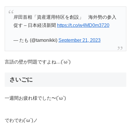
岸田首相「資産運用特区を創設」 海外勢の参入
促す – 日本経済新聞
https://t.co/w4MD0m3720
— たも (@tamonikki)
September 21, 2023
言語の壁が問題ですよね…(´ω`)
さいごに
一週間お疲れ様でした〜(´ω`)
でわでわ(´ω`)ノ