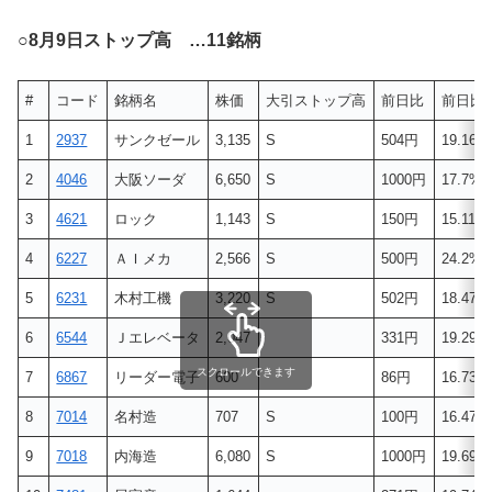
○
8月9日ストップ高 …11銘柄
#
コード
銘柄名
株価
大引ストップ高
前日比
前日比(
1
2937
サンクゼール
3,135
S
504円
19.16%
2
4046
大阪ソーダ
6,650
S
1000円
17.7%
3
4621
ロック
1,143
S
150円
15.11%
4
6227
ＡＩメカ
2,566
S
500円
24.2%
5
6231
木村工機
3,220
S
502円
18.47%
6
6544
Ｊエレベータ
2,047
331円
19.29%
スクロールできます
7
6867
リーダー電子
600
86円
16.73%
8
7014
名村造
707
S
100円
16.47%
9
7018
内海造
6,080
S
1000円
19.69%