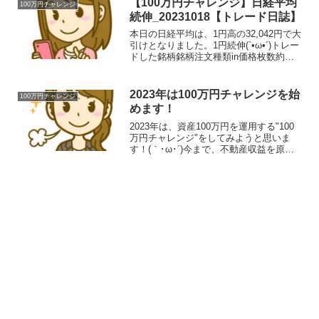
【100万円チャレンジ】日経平均
100万円チャレンジ
続伸_20231018【トレード日誌】
本日の日経平均は、1円高の32,042円で大
引けとなりました。1円続伸(`•ω•´)トレー
ドした銘柄銘柄注文種類in価格枚数約定
時間約定概算out価格約定時間利益率ファ
ーストアカウンティング / 5588買建
2379.01009:11¥23...
2023年は100万円チャレンジを始
100万円チャレンジ
めます！
2023年は、資産100万円を運用する"100
万円チャレンジ"をしてみようと思いま
す！(｀･ω･´)今まで、不動産収益を原資
にトレードしてきましたが、一度リセッ
トしてトレードしてみようと思います。
まずは、4月までに利益100万を目標とし
て頑...