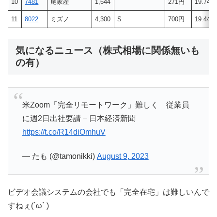
10
7481
尾家産
1,644
271円
19.74%
11
8022
ミズノ
4,300
S
700円
19.44%
気になるニュース（株式相場に関係無いも
の有）
米Zoom「完全リモートワーク」難しく 従業員
に週2日出社要請 – 日本経済新聞
https://t.co/R14diOmhuV
— たも (@tamonikki)
August 9, 2023
ビデオ会議システムの会社でも「完全在宅」は難しいんで
すねぇ(´ω` )