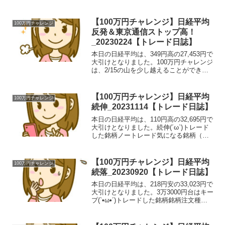
R<9565>、鉄人化計画<2404> 、エヌリ
ンクス<6578>等が大幅反落となりまし
た。ストップ高で引けました(`•...
【100万円チャレンジ】日経平均
100万円チャレンジ
反発＆東京通信ストップ高！
_20230224【トレード日誌】
本日の日経平均は、349円高の27,453円で
大引けとなりました。100万円チャレンジ
は、2/15の山を少し越えることができま
した(´ω` )トレード結果（ルール違反をし
てしまった場合は反省）東京通信7359
は、勢いがありストップ高へ東京通...
【100万円チャレンジ】日経平均
100万円チャレンジ
続伸_20231114【トレード日誌】
本日の日経平均は、110円高の32,695円で
大引けとなりました。続伸(´ω`)トレード
した銘柄ノートレード気になる銘柄（ス
トップ高や２５日線高乖離率など）○11月
14日ストップ高 …13銘柄#コード銘柄名
株価大引ストップ高前日比前日比(%...
【100万円チャレンジ】日経平均
100万円チャレンジ
続落_20230920【トレード日誌】
本日の日経平均は、218円安の33,023円で
大引けとなりました。3万3000円台はキー
プ(`•ω•´)トレードした銘柄銘柄注文種類in
価格枚数約定時間約定概算out価格約定時
間利益率レーザーテック / 6920売建
21575.01009:...