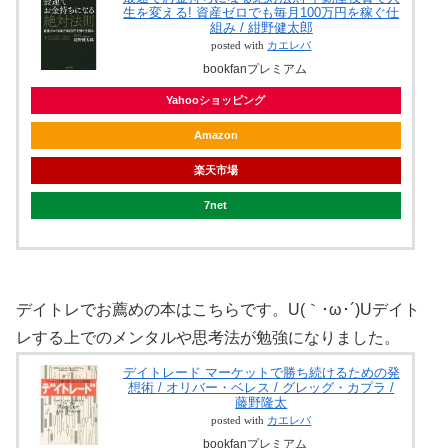
生を変える! 資産ゼロでも毎月100万円を稼ぐ仕
組み / 紺野健太郎
posted with
カエレバ
bookfanプレミアム
Yahooショッピング
Amazon
楽天市場
7net
デイトレでお薦めの本はこちらです。U(｀･ω･´)Uデイト
レする上でのメンタルや思考法が勉強になりました。
デイトレード マーケットで勝ち続けるための発
想術 / オリバー・ベレス / グレッグ・カプラ /
藤野隆太
posted with
カエレバ
bookfanプレミアム