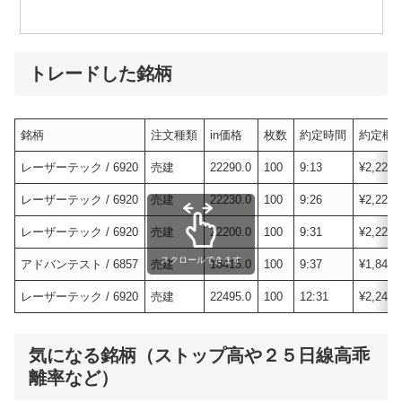
トレードした銘柄
銘柄
注文種類
in価格
枚数
約定時間
約定概
レーザーテック / 6920
売建
22290.0
100
9:13
¥2,229,
レーザーテック / 6920
売建
22230.0
100
9:26
¥2,223,
レーザーテック / 6920
売建
22200.0
100
9:31
¥2,220,
スクロールできます
アドバンテスト / 6857
売建
18415.0
100
9:37
¥1,841,
レーザーテック / 6920
売建
22495.0
100
12:31
¥2,249,
気になる銘柄（ストップ高や２５日線高乖
離率など）