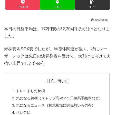
Pocket
LINE
コピー
2023.08.09
本日の日経平均は、172円安の32,204円で大引けとなりま
した。
米株安＆SOX安でしたが、半導体関連が強く、特にレー
ザーテックは先日の決算発表を受けて、大引けに向けて力
強い上昇でした(`•ω•´)
目次
トレードした銘柄
気になる銘柄（ストップ高や２５日線高乖離率など）
気になるニュース（株式相場に関係無いもの有）
さいごに