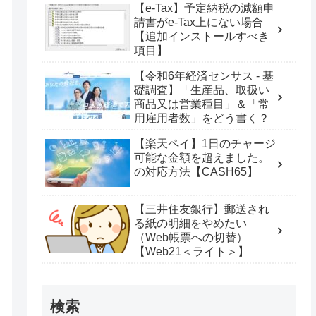
【e-Tax】予定納税の減額申
請書がe-Tax上にない場合
【追加インストールすべき
項目】
【令和6年経済センサス - 基
礎調査】「生産品、取扱い
商品又は営業種目」＆「常
用雇用者数」をどう書く？
【楽天ペイ】1日のチャージ
可能な金額を超えました。
の対応方法【CASH65】
【三井住友銀行】郵送され
る紙の明細をやめたい
（Web帳票への切替）
【Web21＜ライト＞】
検索