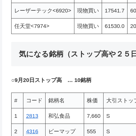
レーザーテック<6920>
現物買い
17541.7
6
任天堂<7974>
現物買い
61530.0
2
気になる銘柄（ストップ高や２５
○
9月20日ストップ高 … 10銘柄
#
コード
銘柄名
株価
大引ストッ
1
2813
和弘食品
7,660
S
2
4316
ビーマップ
555
S