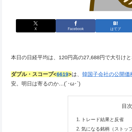
X
Facebook
はてブ
本日の日経平均は、120円高の27,688円で大引け
ダブル・スコープ<
6619
>
は、
韓国子会社の公開価
安。明日は寄るのか…(´･ω･`)
目
トレード結果と反省
気になる銘柄（ストッ