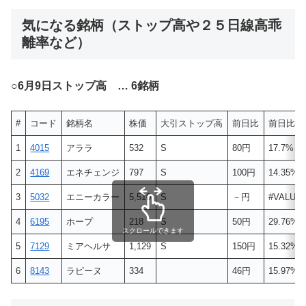
気になる銘柄（ストップ高や２５日線高乖
離率など）
○
6月9日ストップ高 … 6銘柄
#
コード
銘柄名
株価
大引ストップ高
前日比
前日比(%
1
4015
アララ
532
S
80円
17.7%
2
4169
エネチェンジ
797
S
100円
14.35%
3
5032
エニーカラー
5,510
S
－円
#VALUE!
4
6195
ホープ
218
S
50円
29.76%
スクロールできます
5
7129
ミアヘルサ
1,129
S
150円
15.32%
6
8143
ラピーヌ
334
46円
15.97%