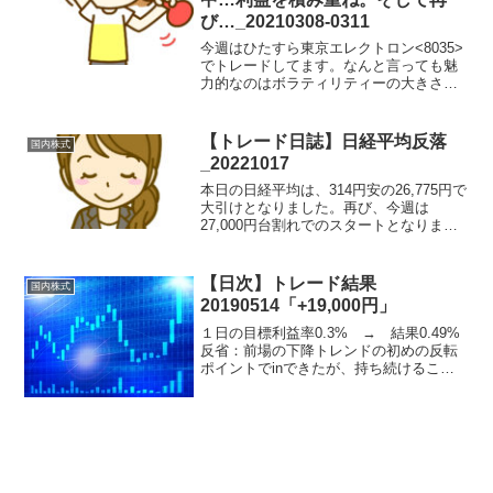
び…_20210308-0311
今週はひたすら東京エレクトロン<8035>
でトレードしてます。なんと言っても魅
力的なのはボラティリティーの大きさで
す。連日、寄り付きから大陽線が発生し
たのち、一気に陰線が続くパターンが多
いので、空売りが美味しいです(´ω`)そし
【トレード日誌】日経平均反落
国内株式
て！先週、東...
_20221017
本日の日経平均は、314円安の26,775円で
大引けとなりました。再び、今週は
27,000円台割れでのスタートとなりまし
た(´ω`)トレード結果と反省ＱＤレーザ
<6613>は、ほぼ同値撤退の逆指値に抵触
し撤退。ＲＥＴＴＹ<7356>は、スト...
【日次】トレード結果
国内株式
20190514「+19,000円」
１日の目標利益率0.3% → 結果0.49%
反省：前場の下降トレンドの初めの反転
ポイントでinできたが、持ち続けること
がきなかった。感想：寄り付きの安値
2140は下回ると思ったが、2050も下回る
とは初めは考えてもなかった。強い下降
トレンド...