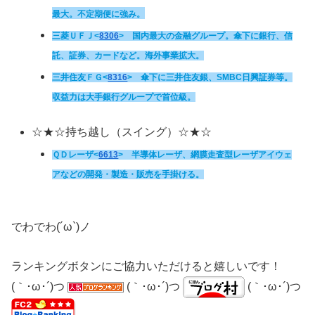
最大。不定期便に強み。
三菱ＵＦＪ<
8306
> 国内最大の金融グループ。傘下に銀行、信
託、証券、カードなど。海外事業拡大。
三井住友ＦＧ
<
8316
> 傘下に三井住友銀、SMBC日興証券等。
収益力は大手銀行グループで首位級。
☆★☆持ち越し（スイング）☆★☆
ＱＤレーザ<
6613
>
半導体レーザ、網膜走査型レーザアイウェ
アなどの開発・製造・販売を手掛ける。
でわでわ(´ω`)ノ
ランキングボタンにご協力いただけると嬉しいです！
(｀･ω･´)つ
(｀･ω･´)つ
(｀･ω･´)つ