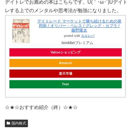
デイトレでお薦めの本はこちらです。U(｀･ω･´)Uデイト
レする上でのメンタルや思考法が勉強になりました。
デイトレード マーケットで勝ち続けるための発
想術 / オリバー・ベレス / グレッグ・カプラ /
藤野隆太
posted with
カエレバ
bookfanプレミアム
Yahooショッピング
Amazon
楽天市場
7net
☆★☆おすすめ紹介（終）☆★☆
国内株式