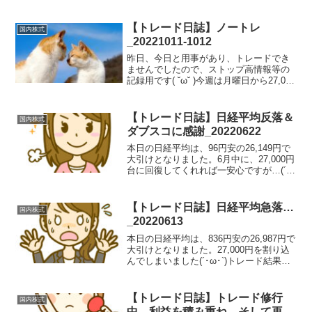
【トレード日誌】ノートレ
国内株式
_20221011-1012
昨日、今日と用事があり、トレードでき
ませんでしたので、ストップ高情報等の
記録用です( ˘ω˘ )今週は月曜日から27,000
円台を大きく割れてスタートしてしまい
ました(´･ω･`)トレード結果と反省ノート
レ気になる銘柄（ストップ高や２５日
【トレード日誌】日経平均反落＆
国内株式
線...
ダブスコに感謝_20220622
本日の日経平均は、96円安の26,149円で
大引けとなりました。6月中に、27,000円
台に回復してくれれば一安心ですが…(´･
ω･`)トレード結果と反省ダブル・スコー
プ<6619>は、上昇時に売り禁が発生した
ため、踏み上げ相場と睨みエント...
【トレード日誌】日経平均急落…
国内株式
_20220613
本日の日経平均は、836円安の26,987円で
大引けとなりました。27,000円を割り込
んでしまいました(´･ω･`)トレード結果と
反省 レーザーテック<6920>は、寄り付
きから下げ過ぎ感があったので、買い目
線でいたが、9:12のエントリ...
【トレード日誌】トレード修行
国内株式
中…利益を積み重ね。そして再