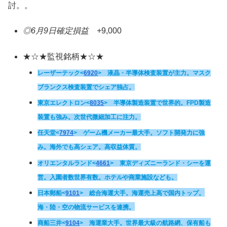
討。。
◎6月9日確定損益
+
9,000
★☆★監視銘柄★☆★
レーザーテック<
6920
> 液晶・半導体検査装置が主力。マスク
ブランクス検査装置でシェア独占。
東京エレクトロン<
8035
> 半導体製造装置で世界的。FPD製造
装置も強み。次世代微細加工に注力。
任天堂<
7974
> ゲーム機メーカー最大手。ソフト開発力に強
み。海外でも高シェア。高収益体質。
オリエンタルランド
<
4661
> 東京ディズニーランド・シーを運
営。入園者数世界有数。ホテルや商業施設なども。
日本郵船
<
9101
> 総合海運大手。海運売上高で国内トップ。
海・陸・空の物流サービスを連携。
商船三井
<
9104
> 海運業大手。世界最大級の航路網、保有船も