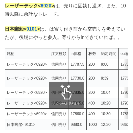
レーザーテック<
6920
>
は、売りに固執し過ぎ。また、10
時以降に余計なトレード。
日本郵船<
9101
>
は、は寄り付き前から空売りを考えてい
たが、後場にやっと参入。寄りからinできていれば。。
銘柄
注文種類
in価格
枚数
約定時間
out価
レーザーテック<6920>
信用売り
17787.5
200
9:00
17737.
レーザーテック<6920>
信用売り
17730.0
200
9:39
17760.
レーザーテック<6920>
信用売り
17835.0
200
10:04
17920.
レーザーテック<6920>
信用売り
17935.0
400
10:20
17930.
スクロールできます
レーザーテック<6920>
信用売り
17860.0
400
10:30
17860.
日本郵船<9101>
信用売り
9880.0
1000
12:30
9860.0