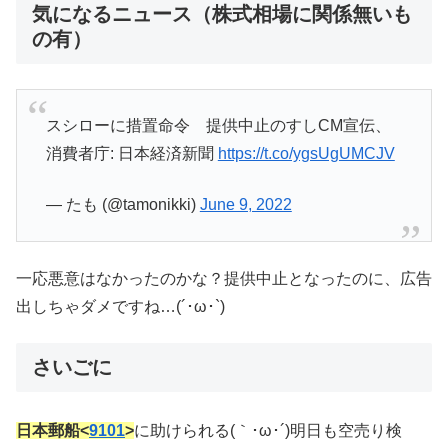
気になるニュース（株式相場に関係無いも
の有）
スシローに措置命令 提供中止のすしCM宣伝、
消費者庁: 日本経済新聞
https://t.co/ygsUgUMCJV
— たも (@tamonikki)
June 9, 2022
一応悪意はなかったのかな？提供中止となったのに、広告
出しちゃダメですね…(´･ω･`)
さいごに
日本郵船<
9101
>
に助けられる(｀･ω･´)明日も空売り検