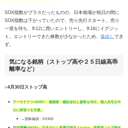
SOX指数がプラスだったものの、日本相場が祝日の間に
SOX指数は下がっていたので、売り先行スタート。売り
一巡を待ち、9:12に買いエントリーし、9:16にイグジッ
ト。エントリーできた株数が少なかったため、
益出し
でき
ず。
気になる銘柄（ストップ高や２５日線高乖
離率など）
○
4月30日ストップ高
アーキテクツ
<6085> 建築家・建設会社と顧客を仲介。個人住宅を中
心に家造りを支援。
→貸株/融資：0/2400
双信電機
<6938> 日本ガイシ系電子部品メーカー。産業用ノイズ除去