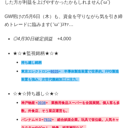
した方が利益を上げやすかったかもしれません(´ω`)
GW明けの5月6日（木）も、資金を守りながら気を引き締
めトレードに臨みます( ˘ω˘ )ｽﾔｧ…
◎4月30日確定損益 +
4,000
★☆★監視銘柄★☆★
持ち越し銘柄
東京エレクトロン
<
8035
>
半導体製造装置で世界的。FPD製造
装置も強み。次世代微細加工に注力。
☆★☆持ち越し☆★☆
神戸物産 <
3038
> 業務用食品スーパーを全国展開。個人客も多
数。外食店、そう菜店運営も。
バンナムＨＤ
<
7832
> 総合娯楽企業。玩具で首位級。人気キャ
ラクターやゲーム、映像、娯楽施設など。