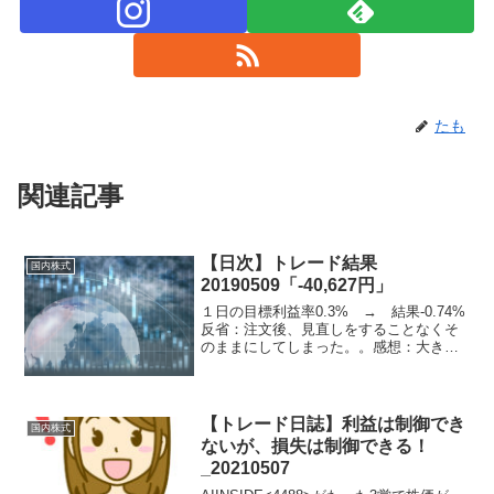
たも
関連記事
【日次】トレード結果
国内株式
20190509「-40,627円」
１日の目標利益率0.3% → 結果-0.74%
反省：注文後、見直しをすることなくそ
のままにしてしまった。。感想：大きく
負けてショック。。。以下、乖離値メモ
と本日のチャート時刻値25DMA乖離値乖
離大A09:122201225453乖離大B0...
【トレード日誌】利益は制御でき
国内株式
ないが、損失は制御できる！
_20210507