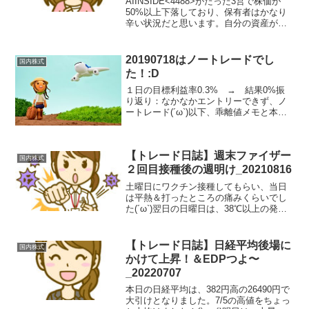
AIINSIDE<4488>がたった3営で株価が
50%以上下落しており、保有者はかなり
辛い状況だと思います。自分の資産が半
分も無くなるのは相当キツく、株が怖く
なりそうなものですが、デイトレであれ
ば、ほぼストップ安に巻き込まれること
20190718はノートレードでし
国内株式
はなく、自...
た！:D
１日の目標利益率0.3% → 結果0%振
り返り：なかなかエントリーできず、ノ
ートレード(´ω`)以下、乖離値メモと本日
のチャート25DMA乖離値A乖離値B乖離値
C乖離値D乖離値E乖離値F乖離値
G06/18(火)-16_09:00_575,6...
【トレード日誌】週末ファイザー
国内株式
２回目接種後の週明け_20210816
土曜日にワクチン接種してもらい、当日
は平熱＆打ったところの痛みくらいでし
た(´ω`)翌日の日曜日は、38℃以上の発熱
で一日ベッドの上で安静にさせてもらい
ました。妻に感謝(人-)正直、熱の割には
風邪のように鼻水や喉の痛み、頭痛は無
【トレード日誌】日経平均後場に
国内株式
かったので、...
かけて上昇！＆EDPつよ〜
_20220707
本日の日経平均は、382円高の26490円で
大引けとなりました。7/5の高値をちょっ