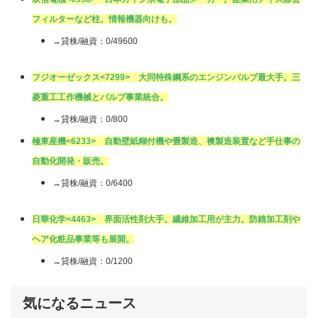
フィルターなど柱。情報機器向けも。
→貸株/融資：0/49600
フジオーゼックス
<7299> 大同特殊鋼系のエンジンバルブ最大手。三
菱重工工作機械とバルブ事業統合。
→貸株/融資：0/800
極東産機
<6233> 自動壁紙糊付機や畳製造、襖製造装置など手仕事の
自動化開発・販売。
→貸株/融資：0/6400
日華化学
<4463> 界面活性剤大手。繊維加工用が主力。防錆加工剤や
ヘア化粧品事業等も展開。
→貸株/融資：0/1200
気になるニュース