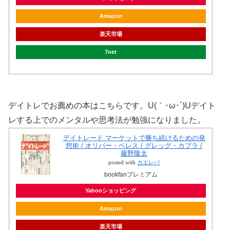
Amazon
楽天市場
7net
デイトレでお薦めの本はこちらです。U(｀･ω･´)Uデイト
レする上でのメンタルや思考法が勉強になりました。
デイトレード マーケットで勝ち続けるための発
想術 / オリバー・ベレス / グレッグ・カプラ /
藤野隆太
posted with
カエレバ
bookfanプレミアム
Yahooショッピング
Amazon
楽天市場