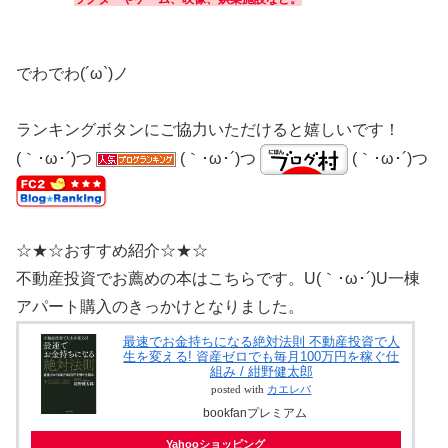
でわでわ(´ω`)ノ
ランキングボタンにご協力いただけると嬉しいです！
(｀･ω･´)つ
(｀･ω･´)つ
(｀･ω･´)つ
☆★☆おすすめ紹介☆★☆
不動産投資でお薦めの本はこちらです。U(｀･ω･´)U一棟
アパート購入のきっかけとなりました。
最速でお金持ちになる絶対法則 不動産投資で人
生を変える! 資産ゼロでも毎月100万円を稼ぐ仕
組み / 紺野健太郎
posted with
カエレバ
bookfanプレミアム
Yahooショッピング