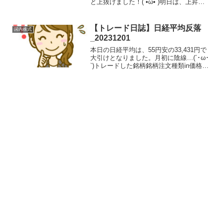
と上抜けました！(`•ω•´)明日は、上昇に
転じるか期待です(*•̀ᴗ•́*)و ̑̑トレード結果と
反省イーディーピー<7794>は、昨日の夜
にチャートを見...
【トレード日誌】日経平均反落
国内株式
_20231201
本日の日経平均は、55円安の33,431円で
大引けとなりました。月初に陰線…(´･ω･
`)トレードした銘柄銘柄注文種類in価格枚
数約定時間約定概算out価格約定時間利益
率アドバンテスト / 6857買建
4607.91009:03¥460,7...