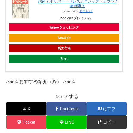
想術 / オリバー・ベレス / グレッグ・カプラ /
藤野隆太
posted with
カエレバ
bookfanプレミアム
Yahooショッピング
Amazon
楽天市場
7net
☆★☆おすすめ紹介（終）☆★☆
シェアする
X
Facebook
はてブ
Pocket
LINE
コピー