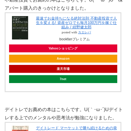
アパート購入のきっかけとなりました。
最速でお金持ちになる絶対法則 不動産投資で人
生を変える! 資産ゼロでも毎月100万円を稼ぐ仕
組み / 紺野健太郎
posted with
カエレバ
bookfanプレミアム
Yahooショッピング
Amazon
楽天市場
7net
デイトレでお薦めの本はこちらです。U(｀･ω･´)Uデイト
レする上でのメンタルや思考法が勉強になりました。
デイトレード マーケットで勝ち続けるための発