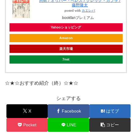
想術 / オリバー・ベレス / グレッグ・カプラ /
藤野隆太
posted with
カエレバ
bookfanプレミアム
Yahooショッピング
Amazon
楽天市場
7net
☆★☆おすすめ紹介（終）☆★☆
シェアする
X
Facebook
はてブ
Pocket
LINE
コピー