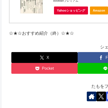
bookfanプレミアム
Yahooショッピング
Amazon
☆★☆おすすめ紹介（終）☆★☆
シ
X
F
Pocket
たもを