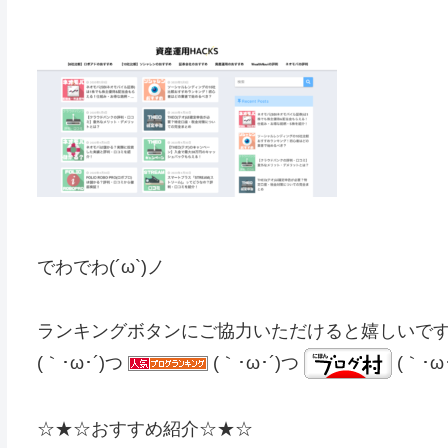
でわでわ(´ω`)ノ
ランキングボタンにご協力いただけると嬉しいで
(｀･ω･´)つ
(｀･ω･´)つ
(｀･ω
☆★☆おすすめ紹介☆★☆