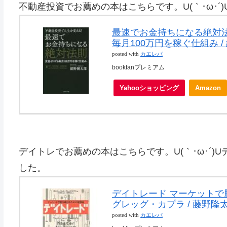
不動産投資でお薦めの本はこちらです。U(｀･ω･
最速でお金持ちになる絶対法
毎月100万円を稼ぐ仕組み /
posted with
カエレバ
bookfanプレミアム
Yahooショッピング
Amazon
デイトレでお薦めの本はこちらです。U(｀･ω･´
した。
デイトレード マーケットで勝
グレッグ・カプラ / 藤野隆
posted with
カエレバ