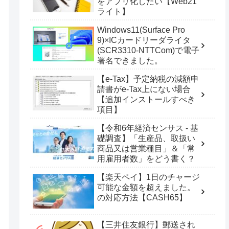
をアプリ化したい【Web21
ライト】
Windows11(Surface Pro
9)×ICカードリーダライタ
(SCR3310-NTTCom)で電子
署名できました。
【e-Tax】予定納税の減額申
請書がe-Tax上にない場合
【追加インストールすべき
項目】
【令和6年経済センサス - 基
礎調査】「生産品、取扱い
商品又は営業種目」＆「常
用雇用者数」をどう書く？
【楽天ペイ】1日のチャージ
可能な金額を超えました。
の対応方法【CASH65】
【三井住友銀行】郵送され