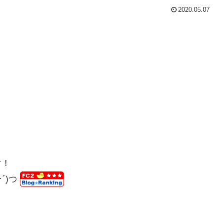
2020.05.07
す！
･´)つ