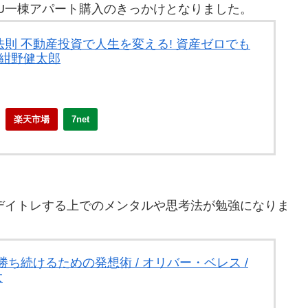
´)U一棟アパート購入のきっかけとなりました。
則 不動産投資で人生を変える! 資産ゼロでも
 紺野健太郎
楽天市場
7net
)Uデイトレする上でのメンタルや思考法が勉強になりま
ち続けるための発想術 / オリバー・ベレス /
太