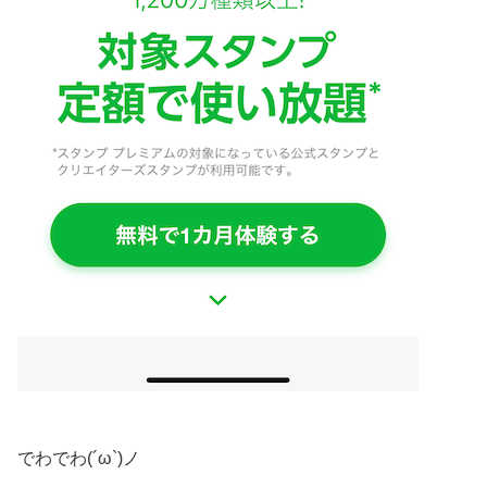
でわでわ(´ω`)ノ