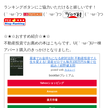
ランキングボタンにご協力いただけると嬉しいです！
(｀･ω･´)つ
(｀･ω･´)つ
(｀･ω･´)つ
☆★☆おすすめ紹介☆★☆
不動産投資でお薦めの本はこちらです。U(｀･ω･´)U一棟
アパート購入のきっかけとなりました。
最速でお金持ちになる絶対法則 不動産投資で人
生を変える! 資産ゼロでも毎月100万円を稼ぐ仕
組み / 紺野健太郎
posted with
カエレバ
bookfanプレミアム
Yahooショッピング
Amazon
楽天市場