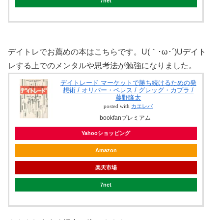
7net
デイトレでお薦めの本はこちらです。U(｀･ω･´)Uデイト
レする上でのメンタルや思考法が勉強になりました。
デイトレード マーケットで勝ち続けるための発
想術 / オリバー・ベレス / グレッグ・カプラ /
藤野隆太
posted with
カエレバ
bookfanプレミアム
Yahooショッピング
Amazon
楽天市場
7net