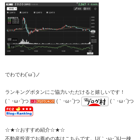
でわでわ(´ω`)ノ
ランキングボタンにご協力いただけると嬉しいです！
(｀･ω･´)つ
(｀･ω･´)つ
(｀･ω･´)つ
☆★☆おすすめ紹介☆★☆
不動産投資でお薦めの本はこちらです。U(｀･ω･´)U一棟