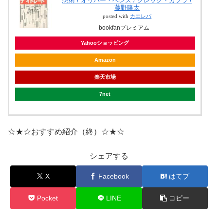
想術 / オリバー・ベレス / グレッグ・カプラ /
藤野隆太
posted with
カエレバ
bookfanプレミアム
Yahooショッピング
Amazon
楽天市場
7net
☆★☆おすすめ紹介（終）☆★☆
シェアする
X
Facebook
はてブ
Pocket
LINE
コピー