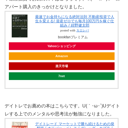
アパート購入のきっかけとなりました。
最速でお金持ちになる絶対法則 不動産投資で人
生を変える! 資産ゼロでも毎月100万円を稼ぐ仕
組み / 紺野健太郎
posted with
カエレバ
bookfanプレミアム
Yahooショッピング
Amazon
楽天市場
7net
デイトレでお薦めの本はこちらです。U(｀･ω･´)Uデイト
レする上でのメンタルや思考法が勉強になりました。
デイトレード マーケットで勝ち続けるための発