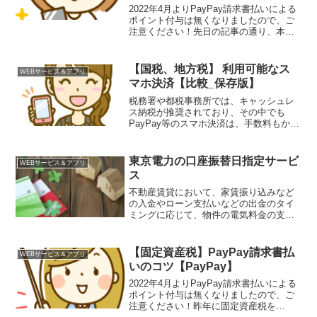
2022年4月よりPayPay請求書払いによる
ポイント付与は無くなりましたので、ご
注意ください！先日の記事の通り、本日7
月25日は夏のPayPay祭でPayPayジャン
ボが開催されております(´ω`)PayPay請求
書払い（固定資産税の支払...
【国税、地方税】 利用可能なス
WEBサービス＆アプリ
マホ決済【比較_保存版】
税務署や都税事務所では、キャッシュレ
ス納税が推奨されており、その中でも
PayPay等のスマホ決済は、手数料もかか
らず優秀です(｀･ω･´)各税の支払いを計
画していると、どの税金がどのスマホ決
済できるのか混乱してくる自分のために
東京電力の口座振替日指定サービ
WEBサービス＆アプリ
も、国税、地方...
ス
不動産賃貸において、家賃振り込みなど
の入金やローン支払いなどの出金のタイ
ミングに応じて、物件の電気料金の支払
い日を指定できればと考える人はいると
思います。東京電力なら、指定すること
が可能です。ただし、指定できる日程に
【固定資産税】PayPay請求書払
WEBサービス＆アプリ
制限があります。口座振替...
いのコツ【PayPay】
2022年4月よりPayPay請求書払いによる
ポイント付与は無くなりましたので、ご
注意ください！昨年に固定資産税を