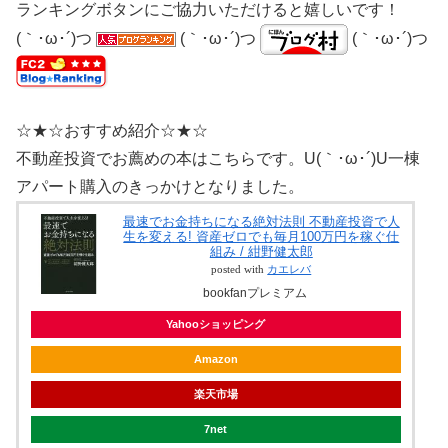
ランキングボタンにご協力いただけると嬉しいです！
(｀･ω･´)つ
(｀･ω･´)つ
(｀･ω･´)つ
☆★☆おすすめ紹介☆★☆
不動産投資でお薦めの本はこちらです。U(｀･ω･´)U一棟
アパート購入のきっかけとなりました。
最速でお金持ちになる絶対法則 不動産投資で人
生を変える! 資産ゼロでも毎月100万円を稼ぐ仕
組み / 紺野健太郎
posted with
カエレバ
bookfanプレミアム
Yahooショッピング
Amazon
楽天市場
7net