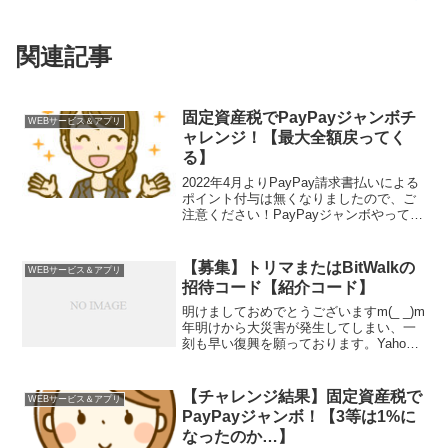
関連記事
固定資産税でPayPayジャンボチ
WEBサービス＆アプリ
ャレンジ！【最大全額戻ってく
る】
2022年4月よりPayPay請求書払いによる
ポイント付与は無くなりましたので、ご
注意ください！PayPayジャンボやってま
したので、不動産を所有していると（特
例を除いて）逃れることはできない固定
資産税の支払いで、PayPayジャンボに挑
【募集】トリマまたはBitWalkの
WEBサービス＆アプリ
戦...
招待コード【紹介コード】
明けましておめでとうございますm(_ _)m
年明けから大災害が発生してしまい、一
刻も早い復興を願っております。Yahoo!
基金から手早く募金することが可能なの
で、募金しました。新年早々、地震、航
空機事故と驚くことが続いている2024年
【チャレンジ結果】固定資産税で
WEBサービス＆アプリ
ですが...
PayPayジャンボ！【3等は1%に
なったのか…】