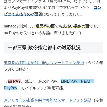
はセブンカード・プラス（還元率0.5%）だけですし、何
よりPayPay請求書払いにて自宅で支払っていたら、
コン
ビニで支払うのが面倒
になってしましました。
nanacoと比較し、
還元率の面
でも
支払い易さの面
でも、
au Payのが良いという結論に至りました(´ω`)
一都三県 政令指定都市の対応状況
東京都の都税を納付可能なスマートフォン決済
（令和３年
５月６日時点）
→
au PAY
、d払い、J-Coin Pay、
LINE Pay、PayB、
PayPay
、モバイルレジが利用可能。
さいたま市の市税を納付可能なスマートフォン決済
（令和
4年4月1日時点）