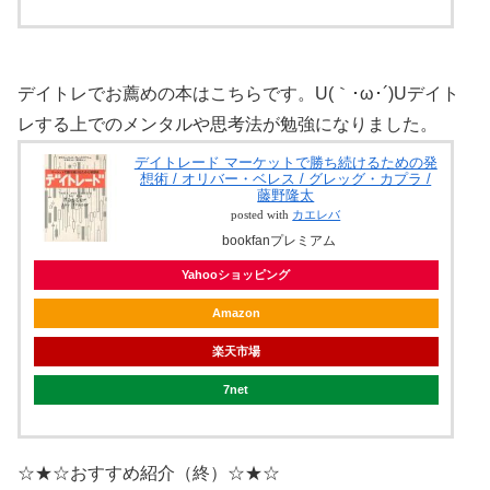
デイトレでお薦めの本はこちらです。U(｀･ω･´)Uデイト
レする上でのメンタルや思考法が勉強になりました。
デイトレード マーケットで勝ち続けるための発
想術 / オリバー・ベレス / グレッグ・カプラ /
藤野隆太
posted with
カエレバ
bookfanプレミアム
Yahooショッピング
Amazon
楽天市場
7net
☆★☆おすすめ紹介（終）☆★☆