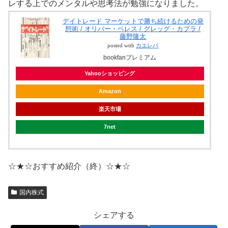
レする上でのメンタルや思考法が勉強になりました。
デイトレード マーケットで勝ち続けるための発
想術 / オリバー・ベレス / グレッグ・カプラ /
藤野隆太
posted with
カエレバ
bookfanプレミアム
Yahooショッピング
Amazon
楽天市場
7net
☆★☆おすすめ紹介（終）☆★☆
国内株式
シェアする