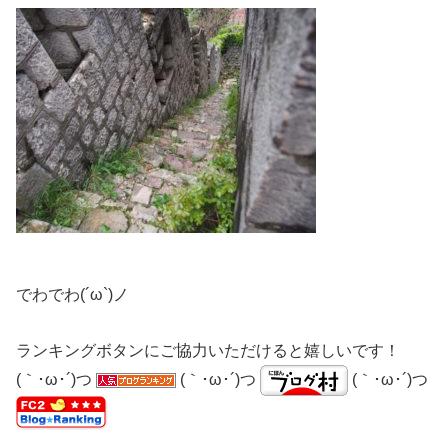
でわでわ(´ω`)ノ
ランキングボタンにご協力いただけると嬉しいです！
(｀･ω･´)つ
(｀･ω･´)つ
(｀･ω･´)つ