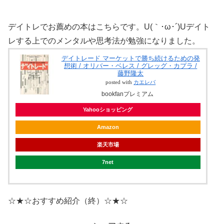
デイトレでお薦めの本はこちらです。U(｀･ω･´)Uデイト
レする上でのメンタルや思考法が勉強になりました。
デイトレード マーケットで勝ち続けるための発
想術 / オリバー・ベレス / グレッグ・カプラ /
藤野隆太
posted with
カエレバ
bookfanプレミアム
Yahooショッピング
Amazon
楽天市場
7net
☆★☆おすすめ紹介（終）☆★☆