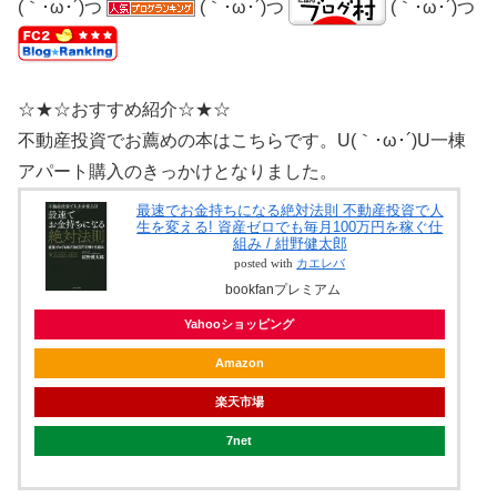
(｀･ω･´)つ
(｀･ω･´)つ
(｀･ω･´)つ
☆★☆おすすめ紹介☆★☆
不動産投資でお薦めの本はこちらです。U(｀･ω･´)U一棟
アパート購入のきっかけとなりました。
最速でお金持ちになる絶対法則 不動産投資で人
生を変える! 資産ゼロでも毎月100万円を稼ぐ仕
組み / 紺野健太郎
posted with
カエレバ
bookfanプレミアム
Yahooショッピング
Amazon
楽天市場
7net