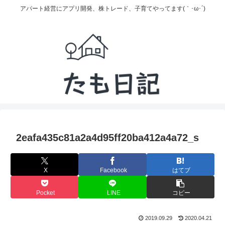
アパート経営にアプリ開発、株トレード、子育てやってます(｀･ω･´)
2eafa435c81a2a4d95ff20ba412a4a72_s
X
Facebook
はてブ
Pocket
LINE
コピー
2019.09.29
2020.04.21