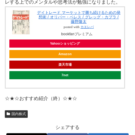
レする上でのメンタルや思考法が勉強になりました。
デイトレード マーケットで勝ち続けるための発
想術 / オリバー・ベレス / グレッグ・カプラ /
藤野隆太
posted with
カエレバ
bookfanプレミアム
Yahooショッピング
Amazon
楽天市場
7net
☆★☆おすすめ紹介（終）☆★☆
国内株式
シェアする