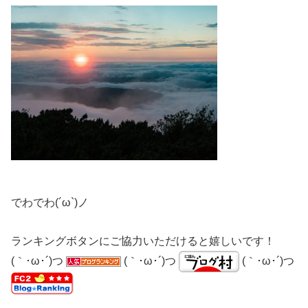
でわでわ(´ω`)ノ
ランキングボタンにご協力いただけると嬉しいです！
(｀･ω･´)つ
(｀･ω･´)つ
(｀･ω･´)つ