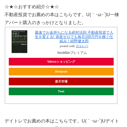
☆★☆おすすめ紹介☆★☆
不動産投資でお薦めの本はこちらです。U(｀･ω･´)U一棟
アパート購入のきっかけとなりました。
最速でお金持ちになる絶対法則 不動産投資で人
生を変える! 資産ゼロでも毎月100万円を稼ぐ仕
組み / 紺野健太郎
posted with
カエレバ
bookfanプレミアム
Yahooショッピング
Amazon
楽天市場
7net
デイトレでお薦めの本はこちらです。U(｀･ω･´)Uデイト