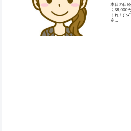
本日の日経
く39,00
くれ！(´
定...