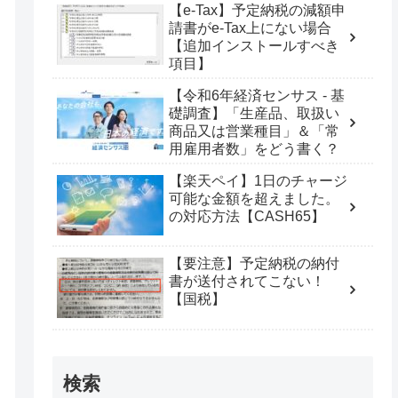
【e-Tax】予定納税の減額申
請書がe-Tax上にない場合
【追加インストールすべき
項目】
【令和6年経済センサス - 基
礎調査】「生産品、取扱い
商品又は営業種目」＆「常
用雇用者数」をどう書く？
【楽天ペイ】1日のチャージ
可能な金額を超えました。
の対応方法【CASH65】
【要注意】予定納税の納付
書が送付されてこない！
【国税】
検索