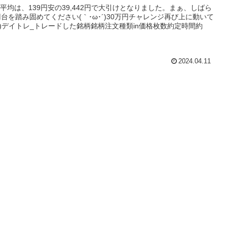
平均は、139円安の39,442円で大引けとなりました。まぁ、しばら
0円台を踏み固めてください(｀･ω･´)30万円チャレンジ再び上に動いて
ω`)デイトレ_トレードした銘柄銘柄注文種類in価格枚数約定時間約
2024.04.11