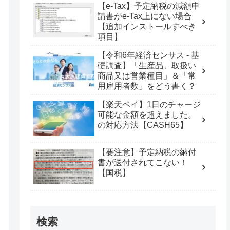
【e-Tax】予定納税の減額申
請書がe-Tax上にない場合
【追加インストールすべき
項目】
【令和6年経済センサス - 基
礎調査】「生産品、取扱い
商品又は営業種目」＆「常
用雇用者数」をどう書く？
【楽天ペイ】1日のチャージ
可能な金額を超えました。
の対応方法【CASH65】
【要注意】予定納税の納付
書が送付されてこない！
【国税】
検索