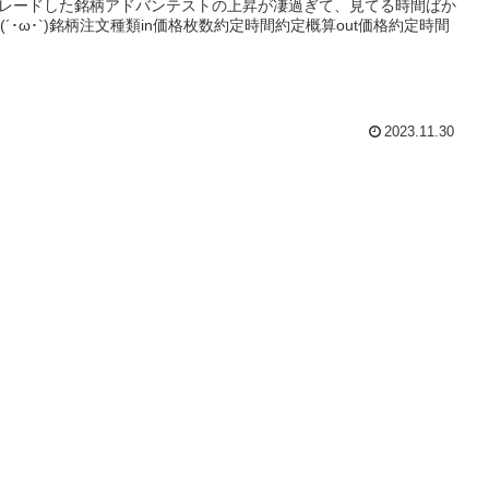
´)トレードした銘柄アドバンテストの上昇が凄過ぎて、見てる時間ばか
(´･ω･`)銘柄注文種類in価格枚数約定時間約定概算out価格約定時間
2023.11.30