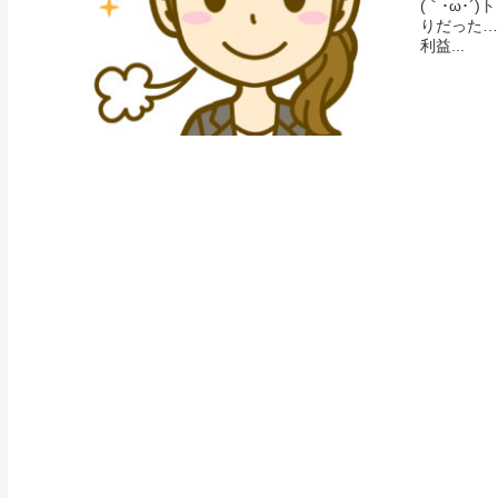
(｀･ω･
りだった…
利益...