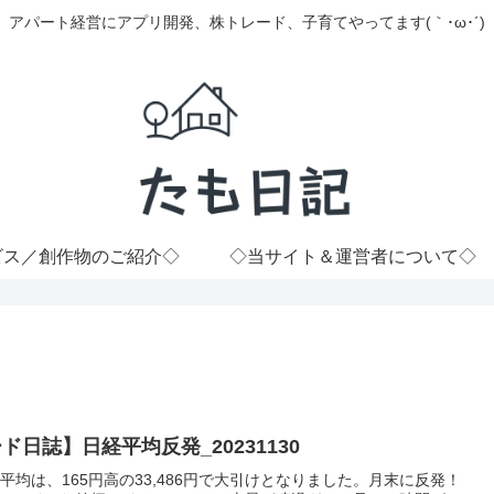
アパート経営にアプリ開発、株トレード、子育てやってます(｀･ω･´)
ビス／創作物のご紹介◇
◇当サイト＆運営者について◇
ド日誌】日経平均反発_20231130
平均は、165円高の33,486円で大引けとなりました。月末に反発！