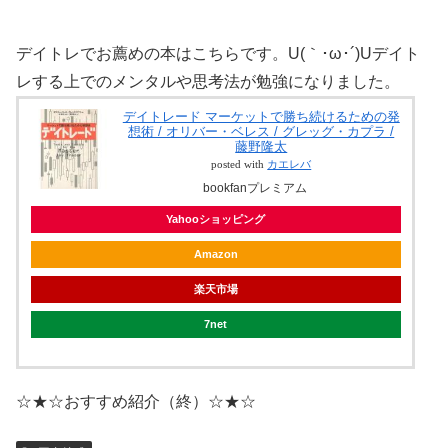
デイトレでお薦めの本はこちらです。U(｀･ω･´)Uデイト
レする上でのメンタルや思考法が勉強になりました。
デイトレード マーケットで勝ち続けるための発
想術 / オリバー・ベレス / グレッグ・カプラ /
藤野隆太
posted with
カエレバ
bookfanプレミアム
Yahooショッピング
Amazon
楽天市場
7net
☆★☆おすすめ紹介（終）☆★☆