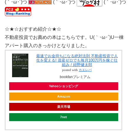
(｀･ω･´)つ
(｀･ω･´)つ
(｀･ω･´)つ
☆★☆おすすめ紹介☆★☆
不動産投資でお薦めの本はこちらです。U(｀･ω･´)U一棟
アパート購入のきっかけとなりました。
最速でお金持ちになる絶対法則 不動産投資で人
生を変える! 資産ゼロでも毎月100万円を稼ぐ仕
組み / 紺野健太郎
posted with
カエレバ
bookfanプレミアム
Yahooショッピング
Amazon
楽天市場
7net