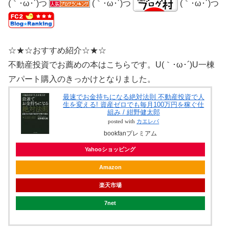
(｀･ω･´)つ
(｀･ω･´)つ
(｀･ω･´)つ
☆★☆おすすめ紹介☆★☆
不動産投資でお薦めの本はこちらです。U(｀･ω･´)U一棟
アパート購入のきっかけとなりました。
最速でお金持ちになる絶対法則 不動産投資で人
生を変える! 資産ゼロでも毎月100万円を稼ぐ仕
組み / 紺野健太郎
posted with
カエレバ
bookfanプレミアム
Yahooショッピング
Amazon
楽天市場
7net