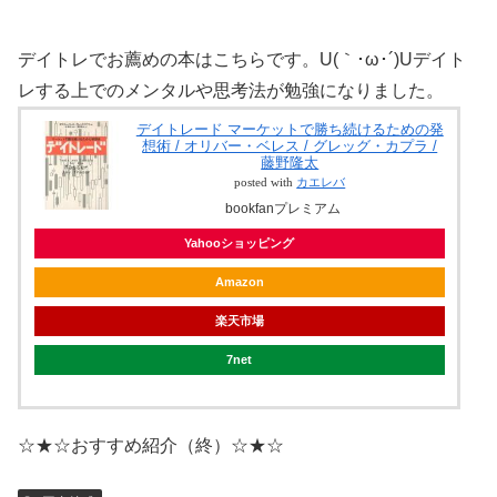
デイトレでお薦めの本はこちらです。U(｀･ω･´)Uデイト
レする上でのメンタルや思考法が勉強になりました。
デイトレード マーケットで勝ち続けるための発
想術 / オリバー・ベレス / グレッグ・カプラ /
藤野隆太
posted with
カエレバ
bookfanプレミアム
Yahooショッピング
Amazon
楽天市場
7net
☆★☆おすすめ紹介（終）☆★☆