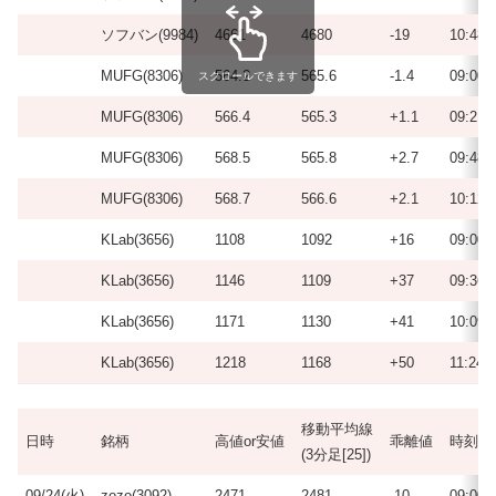
ソフバン(9984)
4661
4680
-19
10:48
MUFG(8306)
564.2
565.6
-1.4
09:00
スクロールできます
MUFG(8306)
566.4
565.3
+1.1
09:21
MUFG(8306)
568.5
565.8
+2.7
09:48
MUFG(8306)
568.7
566.6
+2.1
10:12
KLab(3656)
1108
1092
+16
09:00
KLab(3656)
1146
1109
+37
09:36
KLab(3656)
1171
1130
+41
10:09
KLab(3656)
1218
1168
+50
11:24
移動平均線
日時
銘柄
高値or安値
乖離値
時刻
(3分足[25])
09/24(火)
zozo(3092)
2471
2481
-10
09:00