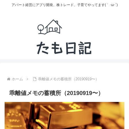
アパート経営にアプリ開発、株トレード、子育てやってます(｀･ω･´)
ホーム
乖離値メモの蓄積所（20190919〜）
乖離値メモの蓄積所（20190919〜）