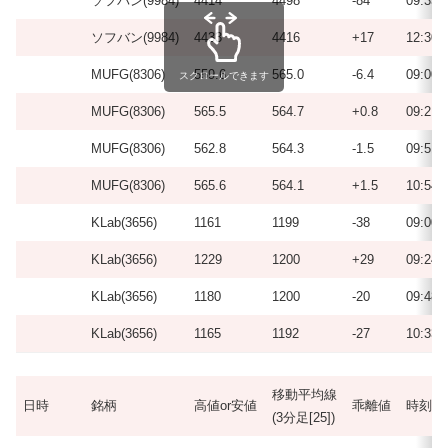
ソフバン(9984)
4414
4498
-84
09:33
ソフバン(9984)
4433
4416
+17
12:30
MUFG(8306)
559.6
565.0
-6.4
09:00
スクロールできます
MUFG(8306)
565.5
564.7
+0.8
09:21
MUFG(8306)
562.8
564.3
-1.5
09:51
MUFG(8306)
565.6
564.1
+1.5
10:54
KLab(3656)
1161
1199
-38
09:00
KLab(3656)
1229
1200
+29
09:24
KLab(3656)
1180
1200
-20
09:48
KLab(3656)
1165
1192
-27
10:33
移動平均線
日時
銘柄
高値or安値
乖離値
時刻
(3分足[25])