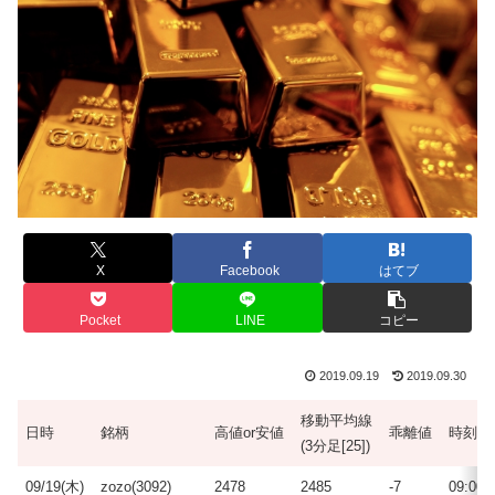
X
Facebook
はてブ
Pocket
LINE
コピー
2019.09.19
2019.09.30
移動平均線
日時
銘柄
高値or安値
乖離値
時刻
(3分足[25])
09/19(木)
zozo(3092)
2478
2485
-7
09:00